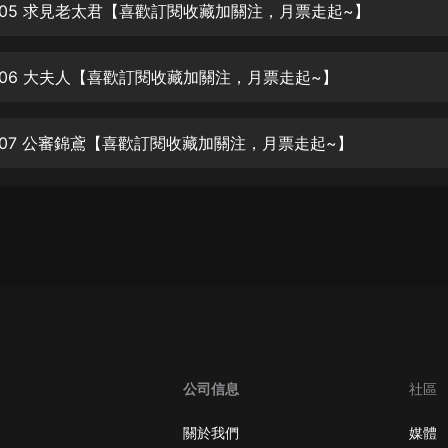
生命科學篇1-2·猴子警長科學探案記|
005 求見老太君【喜歡訂閱收藏加關注，月票走起~】
寶寶巴士科普
寶寶巴士
006 大夫人【喜歡訂閱收藏加關注，月票走起~】
【新民間劇場】我的老千江湖｜ 有聲
的紫襟｜ 魔幻千手
有聲的紫襟
007 公審錦鳶【喜歡訂閱收藏加關注，月票走起~】
《夜色鋼琴曲》
夜色鋼琴曲趙海洋
太荒吞天訣丨熱血玄幻丨紫襟領銜有
聲劇
有聲的紫襟
嫡女貴嫁 | 一刀蘇蘇團隊制作 | 古言
宮鬥重生爽文 多人有聲劇
一刀蘇蘇
公司信息
社區
中國大案紀實 | 每日一驚案！真實案
件恐怖刑偵尚文
關於我們
媒體
大舌頭尚文