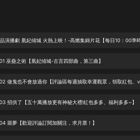
灰姑娘音樂
郭德綱於謙相聲全集
德雲社郭德綱相聲VIP
安全警長啦咘啦哆·假期篇|新篇章加
更|寶寶巴士故事
寶寶巴士
001 巫蠱之術【凰妃傾城-古言四部曲，第三曲】
凡人修仙傳|楊洋主演影視原著|薑廣
濤配音多播版本
光合積木
摸金天師【第一季】（紫襟演播）
有聲的紫襟
003 招供了【五十萬播放更有神秘大禮!紅包多多、福利多多~】
無敵六皇子|爆笑穿越|無敵流皇子|安
004 噩夢【歡迎評論訂閱加關注，求月票！】
燃領銜有聲小說
安燃