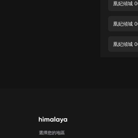
經典名著
凰妃傾城 
人物傳記
凰妃傾城 
電影
生活
凰妃傾城 
英語
日語
課程
少兒教育
二次元
教育培訓
IT科技
汽車
選擇您的地區