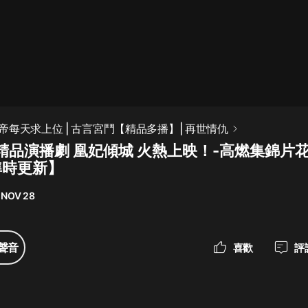
最佳女婿｜都市異能多人有聲劇｜一
種侃侃｜有聲小說
一種侃侃
米小圈上學記:一二三年級 | 暢銷出版
每天求上位 | 古言宮鬥【精品多播】| 再世情仇
物
精品演播劇 凰妃傾城 火熱上映！-高燃集錦片
米小圈
準時更新】
破壞者聯盟篇1-4季·猴子警長科學探
案記|寶寶巴士
 NOV 28
寶寶巴士
大奉打更人丨頭陀淵領銜多人有聲
聲音
喜歡
評
劇|暢聽全集|王鶴棣、田曦薇主演影
視劇原著|賣報小郎君
頭陀淵講故事
總有這樣的歌只想一個人聽