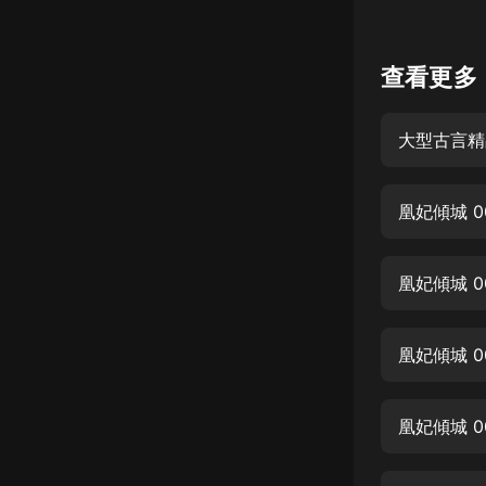
懸疑
查看更多
科幻
好書精講
外語
耽美
凰妃傾城 
認知思維
人文
音樂
凰妃傾城 
粵語
頭條
凰妃傾城 
娛樂