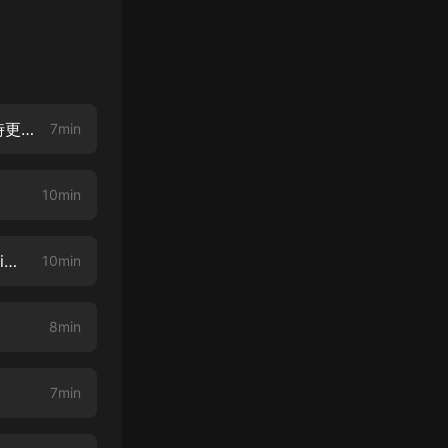
大型古言精品演播劇 凰妃傾城 火熱上映！-高燃集錦片花【每日10：00準時更新】
7min
10min
凰妃傾城 002 做鬼也不會放過你【評論區每週抽取幸運觀眾，領取紅包、vip月卡福利~】
10min
8min
7min