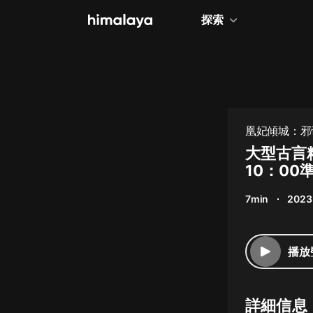
探索
全部
小說
個人成長
凰妃傾城：邪帝
相聲評書
大型古言
10：00
兒童
7min
2023
歷史
情感治愈
播放
健康養生
商業財經
詳細信息
廣播劇