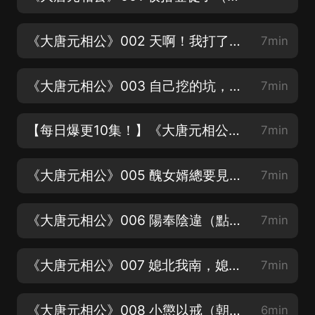
《大唐元相公》002 天啊！我打了自己的大舅子（加活動群，主播發紅包啦！）
7min
《大唐元相公》003 自己挖的坑，含淚也要忍住（劇情緊湊，入坑不虧，歡迎訂閱收聽！）
7min
【每日爆更10集！】《大唐元相公》004 敢惹我？我打！（優質評論抽獎送紅包啦）
7min
《大唐元相公》005 醜女婿總要見嶽父母（五星好評抽獎送紅包呦）
7min
《大唐元相公》006 陽奉陰違（點讚點讚求點讚）
7min
《大唐元相公》007 媳北我南，媳進我退（好書期待您的分享）
7min
《大唐元相公》008 小懲以戒（朝堂，江湖，戰爭，精彩無限）
6min