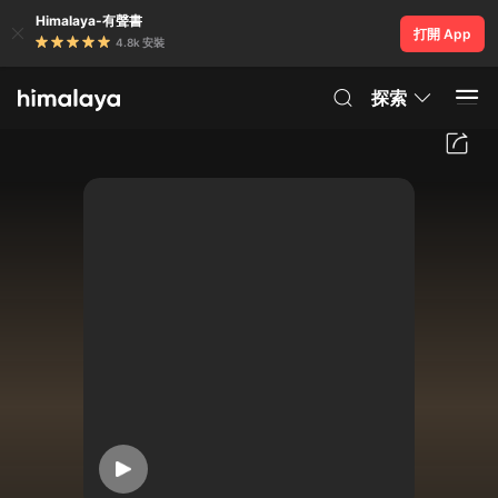
Himalaya-有聲書
打開 App
4.8k 安裝
探索