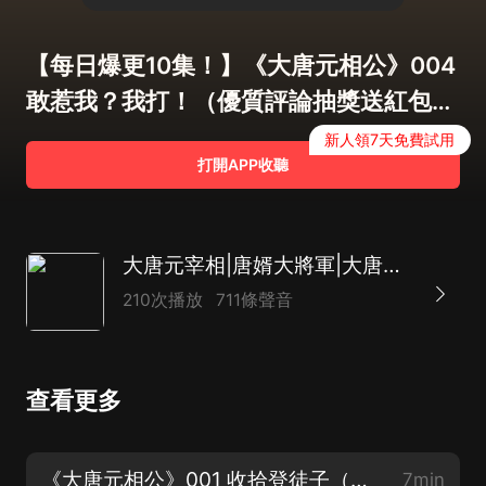
【每日爆更10集！】《大唐元相公》004
敢惹我？我打！（優質評論抽獎送紅包
啦）
新人領7天免費試用
打開APP收聽
大唐元宰相|唐婿大將軍|大唐元相公|權謀戰爭
210次播放
711條聲音
查看更多
《大唐元相公》001 收拾登徒子（新書上架，求訂閱、分享、點讚、評論、五星好評！）
7min