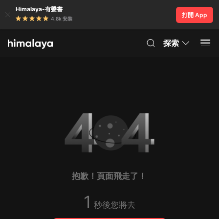
Himalaya-有聲書
打開 App
4.8k 安裝
探索
抱歉！頁面飛走了！
1
秒後您將去