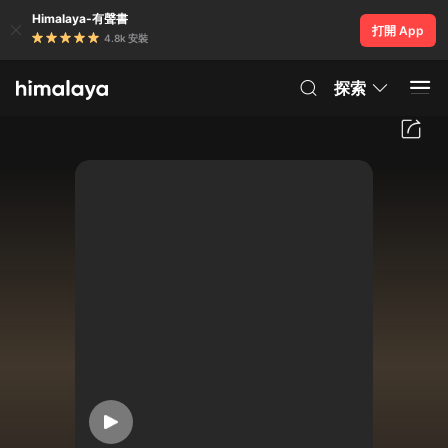
Himalaya-有聲書
打開 App
4.8k 安裝
探索