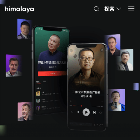
Himalaya-有聲書
打開 App
4.8k 安裝
探索