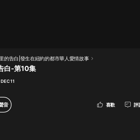
最佳女婿｜都市異能多人有聲劇｜一
種侃侃｜有聲小說
一種侃侃
米小圈上學記:一二三年級 | 暢銷出版
里的告白|發生在紐約的都市華人愛情故事
物
白-第10集
米小圈
 DEC 11
破壞者聯盟篇1-4季·猴子警長科學探
案記|寶寶巴士
寶寶巴士
聲音
喜歡
評
大奉打更人丨頭陀淵領銜多人有聲
劇|暢聽全集|王鶴棣、田曦薇主演影
視劇原著|賣報小郎君
頭陀淵講故事
總有這樣的歌只想一個人聽