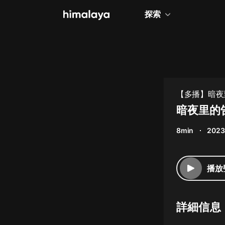
探索
全部
小說
個人成長
【多播】暗夜
相聲評書
暗夜里的告
兒童
8min
2023
歷史
情感治愈
播放
健康養生
商業財經
詳細信息
廣播劇