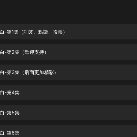
灰姑娘音樂
郭德綱於謙相聲全集
德雲社郭德綱相聲VIP
白-第1集（訂閱、點讚、投票）
安全警長啦咘啦哆·假期篇|新篇章加
更|寶寶巴士故事
白-第2集（歡迎支持）
寶寶巴士
凡人修仙傳|楊洋主演影視原著|薑廣
濤配音多播版本
白-第3集（后面更加精彩）
光合積木
白-第4集
摸金天師【第一季】（紫襟演播）
有聲的紫襟
白-第5集
無敵六皇子|爆笑穿越|無敵流皇子|安
燃領銜有聲小說
安燃
白-第6集