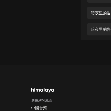
經典名著
人物傳記
暗夜里的告
電影
生活
暗夜里的告
英語
日語
課程
少兒教育
二次元
教育培訓
IT科技
選擇您的地區
汽車
中國台湾