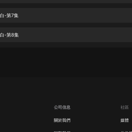
生命科學篇1-2·猴子警長科學探案記|
寶寶巴士科普
寶寶巴士
白-第7集
【新民間劇場】我的老千江湖｜ 有聲
的紫襟｜ 魔幻千手
白-第8集
有聲的紫襟
《夜色鋼琴曲》
夜色鋼琴曲趙海洋
太荒吞天訣丨熱血玄幻丨紫襟領銜有
聲劇
有聲的紫襟
嫡女貴嫁 | 一刀蘇蘇團隊制作 | 古言
宮鬥重生爽文 多人有聲劇
公司信息
社區
一刀蘇蘇
中國大案紀實 | 每日一驚案！真實案
關於我們
媒體
件恐怖刑偵尚文
大舌頭尚文