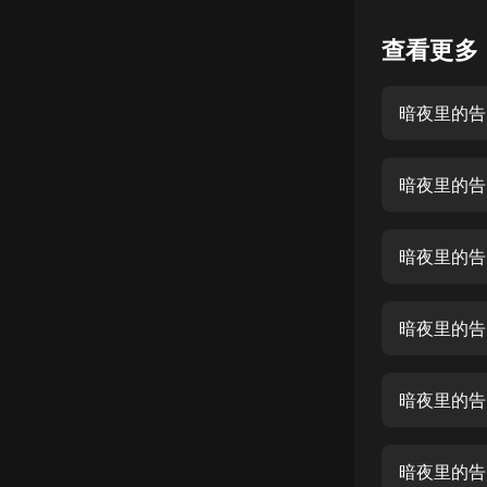
懸疑
查看更多
科幻
暗夜里的告
好書精講
外語
暗夜里的告
耽美
認知思維
暗夜里的告
人文
音樂
暗夜里的告
粵語
暗夜里的告
頭條
娛樂
暗夜里的告