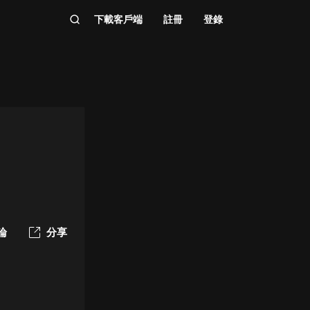
下載客戶端
註冊
登錄
論
分享