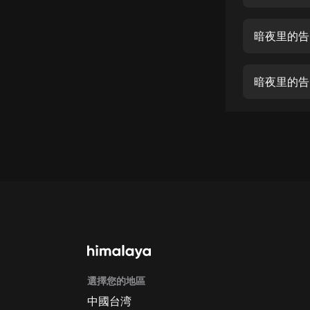
經典名著
人物傳記
暗夜里的告
電影
生活
暗夜里的告
英語
日語
課程
少兒教育
二次元
教育培訓
IT科技
選擇您的地區
汽車
中國台湾