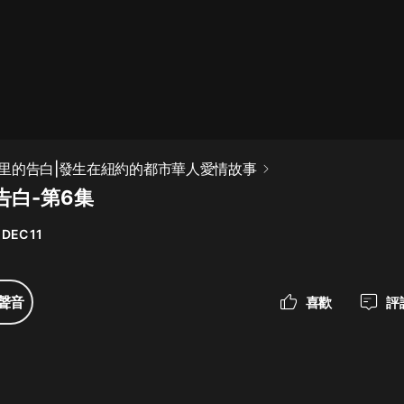
最佳女婿｜都市異能多人有聲劇｜一
種侃侃｜有聲小說
一種侃侃
米小圈上學記:一二三年級 | 暢銷出版
里的告白|發生在紐約的都市華人愛情故事
物
告白-第6集
米小圈
 DEC 11
破壞者聯盟篇1-4季·猴子警長科學探
案記|寶寶巴士
寶寶巴士
聲音
喜歡
評
大奉打更人丨頭陀淵領銜多人有聲
劇|暢聽全集|王鶴棣、田曦薇主演影
視劇原著|賣報小郎君
頭陀淵講故事
總有這樣的歌只想一個人聽