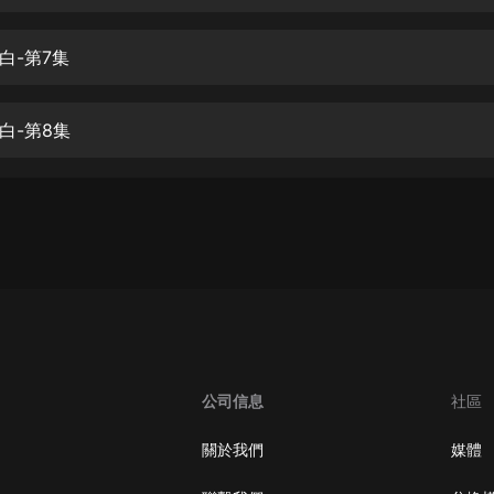
生命科學篇1-2·猴子警長科學探案記|
寶寶巴士科普
寶寶巴士
白-第7集
【新民間劇場】我的老千江湖｜ 有聲
的紫襟｜ 魔幻千手
白-第8集
有聲的紫襟
《夜色鋼琴曲》
夜色鋼琴曲趙海洋
太荒吞天訣丨熱血玄幻丨紫襟領銜有
聲劇
有聲的紫襟
嫡女貴嫁 | 一刀蘇蘇團隊制作 | 古言
宮鬥重生爽文 多人有聲劇
公司信息
社區
一刀蘇蘇
中國大案紀實 | 每日一驚案！真實案
關於我們
媒體
件恐怖刑偵尚文
大舌頭尚文