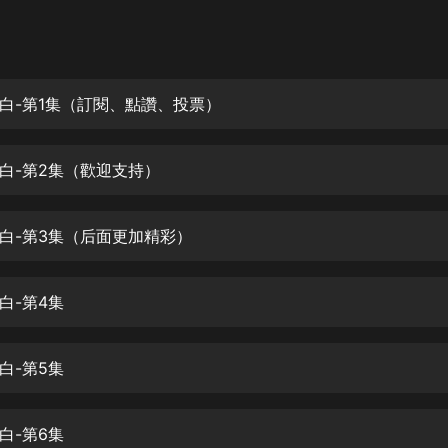
灰姑娘音樂
郭德綱於謙相聲全集
德雲社郭德綱相聲VIP
白-第1集（訂閱、點讚、投票）
安全警長啦咘啦哆·假期篇|新篇章加
更|寶寶巴士故事
白-第2集（歡迎支持）
寶寶巴士
凡人修仙傳|楊洋主演影視原著|薑廣
濤配音多播版本
白-第3集（后面更加精彩）
光合積木
白-第4集
摸金天師【第一季】（紫襟演播）
有聲的紫襟
白-第5集
無敵六皇子|爆笑穿越|無敵流皇子|安
燃領銜有聲小說
安燃
白-第6集