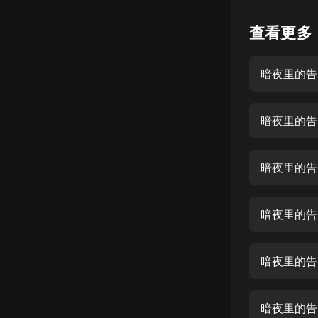
懸疑
查看更多
科幻
暗夜里的告
好書精講
外語
暗夜里的告
耽美
認知思維
暗夜里的告
人文
音樂
暗夜里的告
粵語
暗夜里的告
頭條
娛樂
暗夜里的告