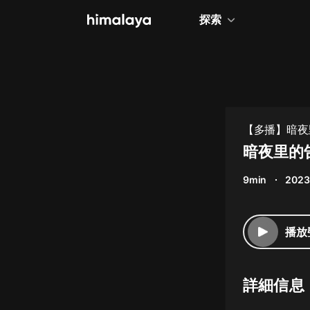
探索
全部
小說
個人成長
【多播】暗夜
相聲評書
暗夜里的
兒童
9min
2023
歷史
情感治愈
播放
健康養生
商業財經
詳細信息
廣播劇