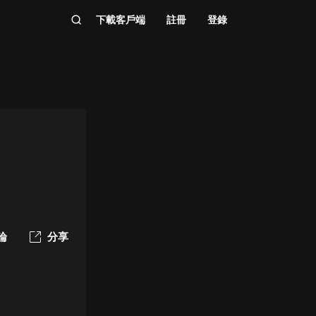
下載客戶端
註冊
登錄
論
分享