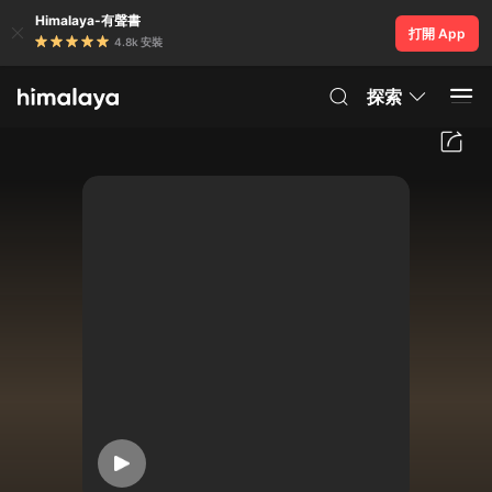
Himalaya-有聲書
打開 App
4.8k 安裝
探索