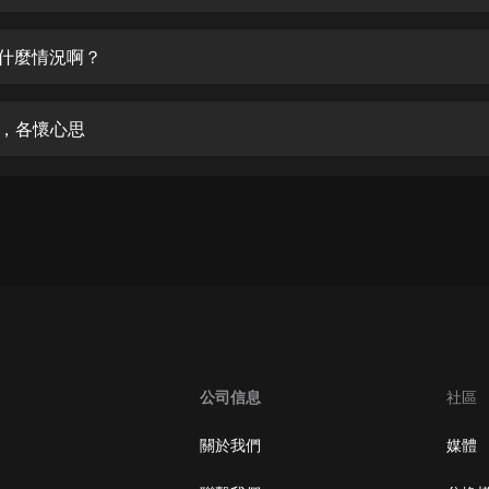
生命科學篇1-2·猴子警長科學探案記|
寶寶巴士科普
寶寶巴士
是什麼情況啊？
【新民間劇場】我的老千江湖｜ 有聲
的紫襟｜ 魔幻千手
來，各懷心思
有聲的紫襟
《夜色鋼琴曲》
夜色鋼琴曲趙海洋
太荒吞天訣丨熱血玄幻丨紫襟領銜有
聲劇
有聲的紫襟
嫡女貴嫁 | 一刀蘇蘇團隊制作 | 古言
宮鬥重生爽文 多人有聲劇
公司信息
社區
一刀蘇蘇
中國大案紀實 | 每日一驚案！真實案
關於我們
媒體
件恐怖刑偵尚文
大舌頭尚文