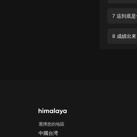
經典名著
人物傳記
7 這到底
電影
生活
8 成績出
英語
日語
課程
少兒教育
二次元
教育培訓
IT科技
選擇您的地區
汽車
中國台湾