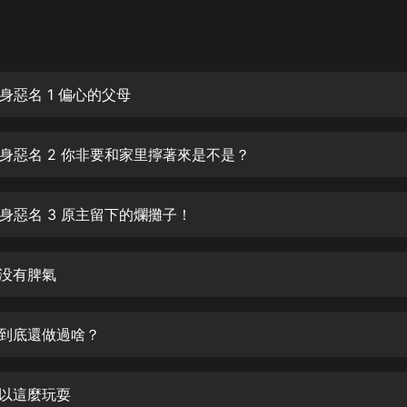
灰姑娘音樂
郭德綱於謙相聲全集
德雲社郭德綱相聲VIP
身惡名 1 偏心的父母
安全警長啦咘啦哆·假期篇|新篇章加
更|寶寶巴士故事
身惡名 2 你非要和家里擰著來是不是？
寶寶巴士
凡人修仙傳|楊洋主演影視原著|薑廣
濤配音多播版本
身惡名 3 原主留下的爛攤子！
光合積木
是没有脾氣
摸金天師【第一季】（紫襟演播）
有聲的紫襟
你到底還做過啥？
無敵六皇子|爆笑穿越|無敵流皇子|安
燃領銜有聲小說
安燃
可以這麼玩耍