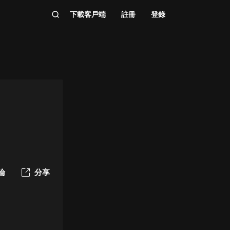
下載客戶端
註冊
登錄
論
分享