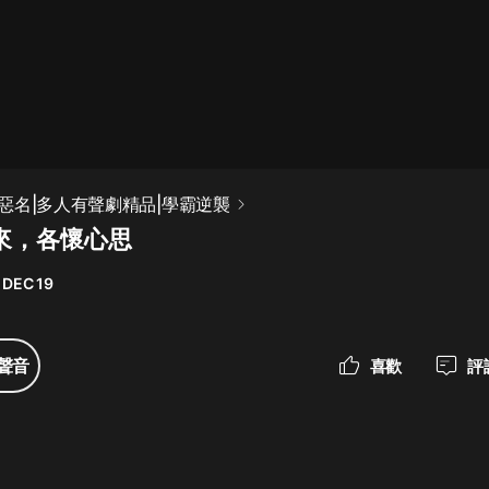
最佳女婿｜都市異能多人有聲劇｜一
種侃侃｜有聲小說
一種侃侃
米小圈上學記:一二三年級 | 暢銷出版
惡名|多人有聲劇精品|學霸逆襲
物
出來，各懷心思
米小圈
 DEC 19
破壞者聯盟篇1-4季·猴子警長科學探
案記|寶寶巴士
寶寶巴士
聲音
喜歡
評
大奉打更人丨頭陀淵領銜多人有聲
劇|暢聽全集|王鶴棣、田曦薇主演影
視劇原著|賣報小郎君
頭陀淵講故事
總有這樣的歌只想一個人聽