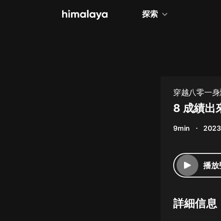
探索
全部
小說
個人成長
穿越八零一身
相聲評書
8 成績
兒童
9min
2023
歷史
情感治愈
播放
健康養生
商業財經
詳細信息
廣播劇