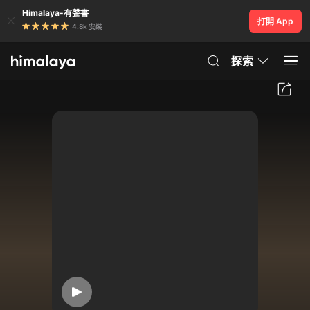
Himalaya-有聲書
打開 App
4.8k 安裝
探索