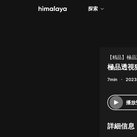
探索
全部
小說
個人成長
【精品】極品
相聲評書
極品透視狂
兒童
7min
2023
歷史
情感治愈
播放
健康養生
商業財經
詳細信息
廣播劇