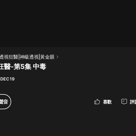
最佳女婿｜都市異能多人有聲劇｜一
種侃侃｜有聲小說
一種侃侃
米小圈上學記:一二三年級 | 暢銷出版
透視狂醫|神級透視|黃金眼
物
醫-第5集 中毒
米小圈
 DEC 19
破壞者聯盟篇1-4季·猴子警長科學探
案記|寶寶巴士
寶寶巴士
聲音
喜歡
評
大奉打更人丨頭陀淵領銜多人有聲
劇|暢聽全集|王鶴棣、田曦薇主演影
視劇原著|賣報小郎君
頭陀淵講故事
總有這樣的歌只想一個人聽