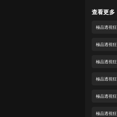
懸疑
查看更多
科幻
極品透視狂
好書精講
外語
極品透視狂
耽美
認知思維
極品透視狂
人文
音樂
極品透視狂
粵語
極品透視狂
頭條
娛樂
極品透視狂