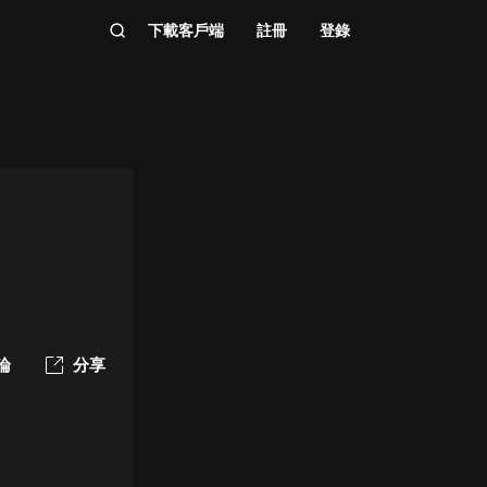
下載客戶端
註冊
登錄
論
分享