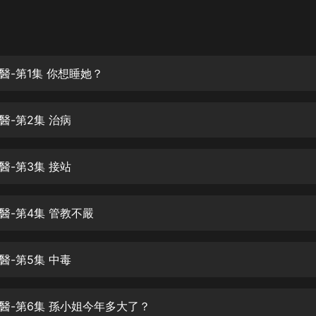
灰姑娘音樂
郭德綱於謙相聲全集
德雲社郭德綱相聲VIP
醫-第1集 你想睡她？
安全警長啦咘啦哆·假期篇|新篇章加
更|寶寶巴士故事
醫-第2集 治病
寶寶巴士
凡人修仙傳|楊洋主演影視原著|薑廣
濤配音多播版本
醫-第3集 接站
光合積木
醫-第4集 管教不嚴
摸金天師【第一季】（紫襟演播）
有聲的紫襟
醫-第5集 中毒
無敵六皇子|爆笑穿越|無敵流皇子|安
燃領銜有聲小說
安燃
醫-第6集 孫小姐今年多大了？