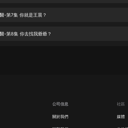
生命科學篇1-2·猴子警長科學探案記|
寶寶巴士科普
寶寶巴士
醫-第7集 你就是王晨？
【新民間劇場】我的老千江湖｜ 有聲
的紫襟｜ 魔幻千手
醫-第8集 你去找我爺爺？
有聲的紫襟
《夜色鋼琴曲》
夜色鋼琴曲趙海洋
太荒吞天訣丨熱血玄幻丨紫襟領銜有
聲劇
有聲的紫襟
嫡女貴嫁 | 一刀蘇蘇團隊制作 | 古言
宮鬥重生爽文 多人有聲劇
公司信息
社區
一刀蘇蘇
中國大案紀實 | 每日一驚案！真實案
關於我們
媒體
件恐怖刑偵尚文
大舌頭尚文