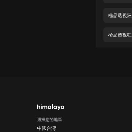
經典名著
人物傳記
極品透視狂
電影
生活
極品透視狂
英語
日語
課程
少兒教育
二次元
教育培訓
IT科技
選擇您的地區
汽車
中國台湾