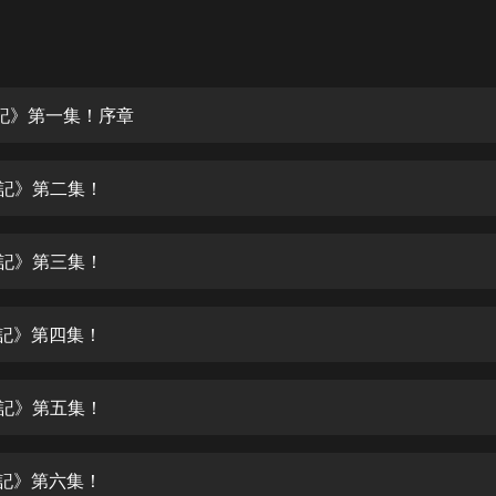
灰姑娘音樂
郭德綱於謙相聲全集
德雲社郭德綱相聲VIP
日記》第一集！序章
安全警長啦咘啦哆·假期篇|新篇章加
更|寶寶巴士故事
日記》第二集！
寶寶巴士
凡人修仙傳|楊洋主演影視原著|薑廣
濤配音多播版本
日記》第三集！
光合積木
日記》第四集！
摸金天師【第一季】（紫襟演播）
有聲的紫襟
日記》第五集！
無敵六皇子|爆笑穿越|無敵流皇子|安
燃領銜有聲小說
安燃
日記》第六集！