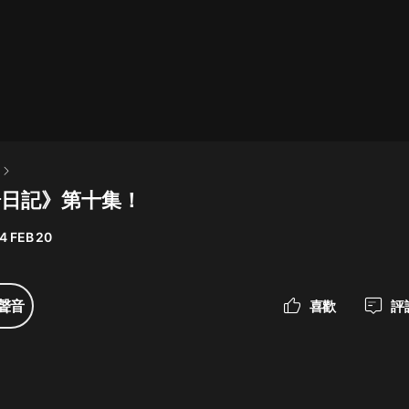
最佳女婿｜都市異能多人有聲劇｜一
種侃侃｜有聲小說
一種侃侃
米小圈上學記:一二三年級 | 暢銷出版
物
場日記》第十集！
米小圈
4 FEB 20
破壞者聯盟篇1-4季·猴子警長科學探
案記|寶寶巴士
寶寶巴士
聲音
喜歡
評
大奉打更人丨頭陀淵領銜多人有聲
劇|暢聽全集|王鶴棣、田曦薇主演影
視劇原著|賣報小郎君
頭陀淵講故事
總有這樣的歌只想一個人聽