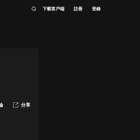
下載客戶端
註冊
登錄
論
分享