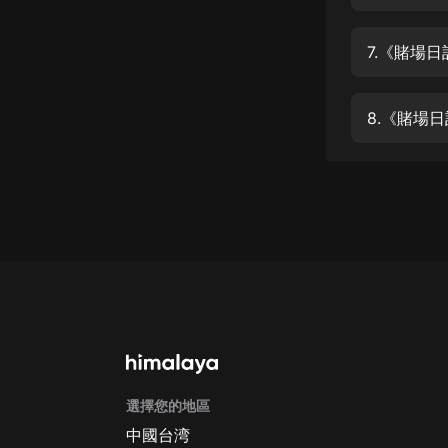
經典名著
人物傳記
7.《賭場
電影
生活
8.《賭場
英語
日語
課程
少兒教育
二次元
教育培訓
IT科技
選擇您的地區
汽車
中國台湾