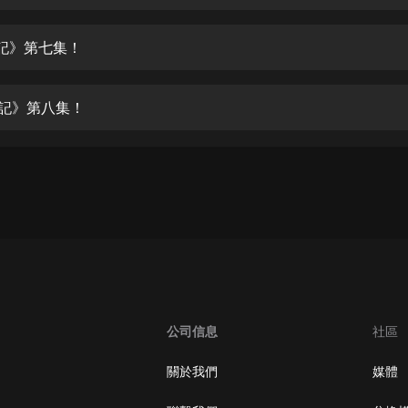
生命科學篇1-2·猴子警長科學探案記|
寶寶巴士科普
寶寶巴士
日記》第七集！
【新民間劇場】我的老千江湖｜ 有聲
的紫襟｜ 魔幻千手
日記》第八集！
有聲的紫襟
《夜色鋼琴曲》
夜色鋼琴曲趙海洋
太荒吞天訣丨熱血玄幻丨紫襟領銜有
聲劇
有聲的紫襟
嫡女貴嫁 | 一刀蘇蘇團隊制作 | 古言
宮鬥重生爽文 多人有聲劇
公司信息
社區
一刀蘇蘇
中國大案紀實 | 每日一驚案！真實案
關於我們
媒體
件恐怖刑偵尚文
大舌頭尚文