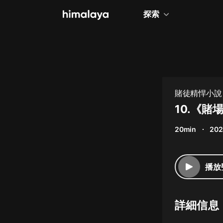
探索
全部
小說
個人成長
賭徒精悍小說
相聲評書
10.《賭
兒童
20min
202
歷史
情感治愈
播放
健康養生
商業財經
詳細信息
廣播劇