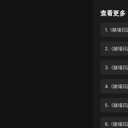
懸疑
查看更多
科幻
1.《賭場
好書精講
外語
2.《賭場
耽美
認知思維
3.《賭場
人文
音樂
4.《賭場
粵語
5.《賭場
頭條
娛樂
6.《賭場