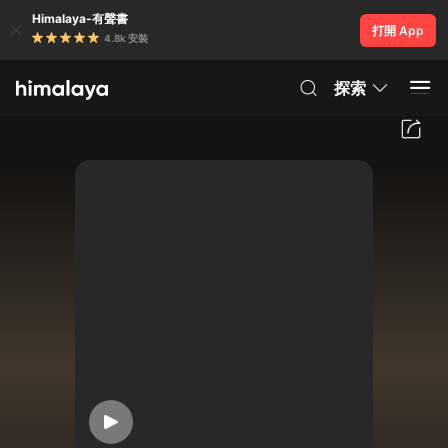
Himalaya-有聲書
打開 App
4.8k 安裝
探索