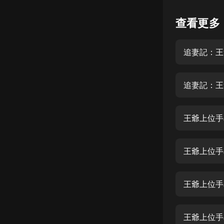
懸疑
查看更多
科幻
追妻記：王
好書精講
外語
追妻記：王
耽美
認知思維
王爺上位手
人文
音樂
王爺上位手
粵語
王爺上位手
頭條
娛樂
王爺上位手