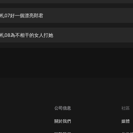
生命科學篇1-2·猴子警長科學探案記|
寶寶巴士科普
寶寶巴士
札07好一個漂亮郎君
【新民間劇場】我的老千江湖｜ 有聲
的紫襟｜ 魔幻千手
札08為不相干的女人打她
有聲的紫襟
《夜色鋼琴曲》
夜色鋼琴曲趙海洋
太荒吞天訣丨熱血玄幻丨紫襟領銜有
聲劇
有聲的紫襟
嫡女貴嫁 | 一刀蘇蘇團隊制作 | 古言
宮鬥重生爽文 多人有聲劇
公司信息
社區
一刀蘇蘇
中國大案紀實 | 每日一驚案！真實案
關於我們
媒體
件恐怖刑偵尚文
大舌頭尚文