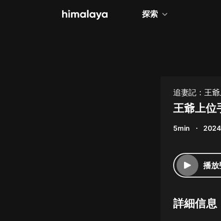
探索
全部
小說
個人成長
追妻記：王爺
相聲評書
王爺上位
兒童
5min
2024
歷史
情感治愈
播放
健康養生
商業財經
詳細信息
廣播劇