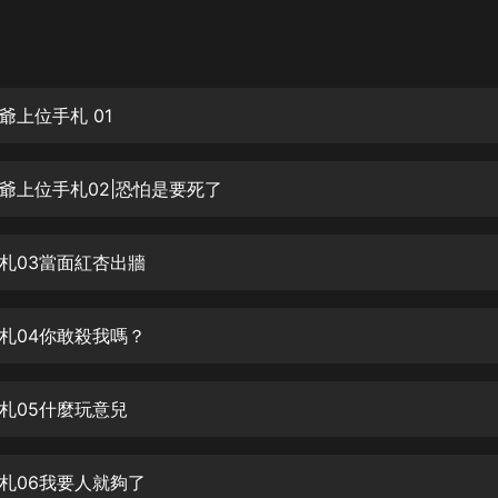
灰姑娘音樂
郭德綱於謙相聲全集
德雲社郭德綱相聲VIP
爺上位手札 01
安全警長啦咘啦哆·假期篇|新篇章加
更|寶寶巴士故事
爺上位手札02|恐怕是要死了
寶寶巴士
凡人修仙傳|楊洋主演影視原著|薑廣
濤配音多播版本
札03當面紅杏出牆
光合積木
札04你敢殺我嗎？
摸金天師【第一季】（紫襟演播）
有聲的紫襟
札05什麼玩意兒
無敵六皇子|爆笑穿越|無敵流皇子|安
燃領銜有聲小說
安燃
札06我要人就夠了