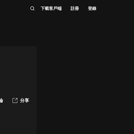
下載客戶端
註冊
登錄
論
分享