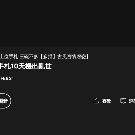
最佳女婿｜都市異能多人有聲劇｜一
種侃侃｜有聲小說
一種侃侃
米小圈上學記:一二三年級 | 暢銷出版
上位手札|三碗不多【多播】古風言情虐戀】
物
手札10天機出亂世
米小圈
 FEB 21
破壞者聯盟篇1-4季·猴子警長科學探
案記|寶寶巴士
寶寶巴士
聲音
喜歡
評
大奉打更人丨頭陀淵領銜多人有聲
劇|暢聽全集|王鶴棣、田曦薇主演影
視劇原著|賣報小郎君
頭陀淵講故事
總有這樣的歌只想一個人聽