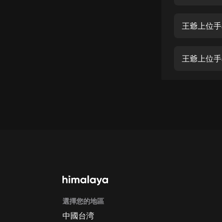
經典名著
人物傳記
王爺上位手
電影
生活
王爺上位手
英語
日語
課程
少兒教育
二次元
教育培訓
IT科技
選擇您的地區
汽車
中國台湾