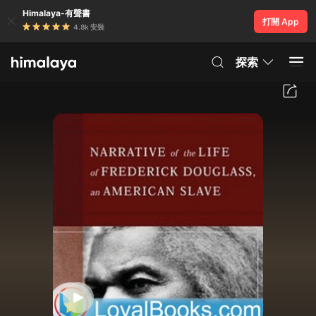
Himalaya-有聲書
打開 App
4.8k 安裝
探索