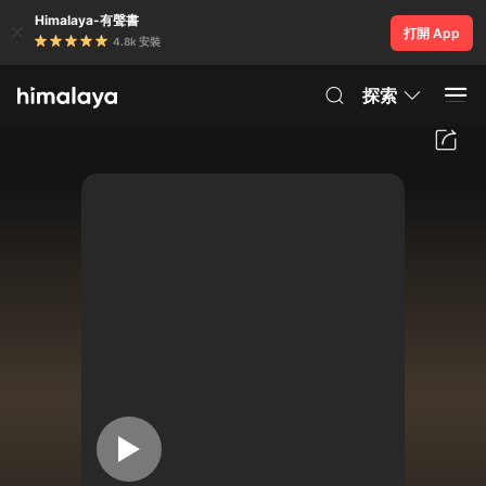
Himalaya-有聲書
打開 App
4.8k 安裝
探索