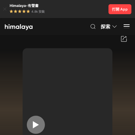
Himalaya-有聲書
打開 App
4.8k 安裝
探索