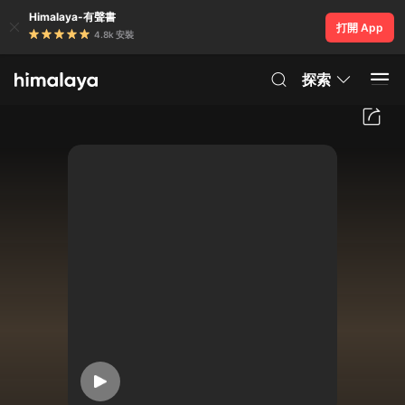
Himalaya-有聲書
打開 App
4.8k 安裝
探索