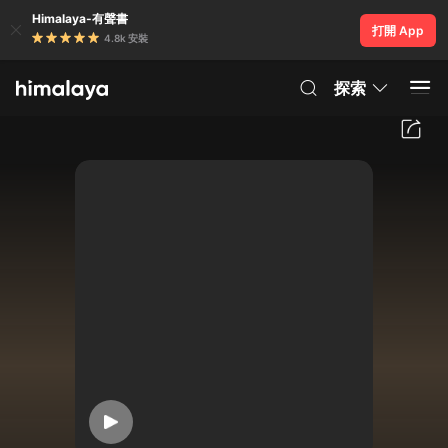
Himalaya-有聲書
打開 App
4.8k 安裝
探索