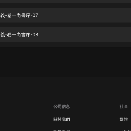
生命科學篇1-2·猴子警長科學探案記|
寶寶巴士科普
寶寶巴士
正義-卷一尚書序-07
【新民間劇場】我的老千江湖｜ 有聲
的紫襟｜ 魔幻千手
正義-卷一尚書序-08
有聲的紫襟
《夜色鋼琴曲》
夜色鋼琴曲趙海洋
太荒吞天訣丨熱血玄幻丨紫襟領銜有
聲劇
有聲的紫襟
嫡女貴嫁 | 一刀蘇蘇團隊制作 | 古言
宮鬥重生爽文 多人有聲劇
公司信息
社區
一刀蘇蘇
中國大案紀實 | 每日一驚案！真實案
關於我們
媒體
件恐怖刑偵尚文
大舌頭尚文