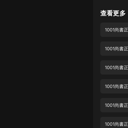
懸疑
查看更多
科幻
1001尚書
好書精講
外語
1001尚書
耽美
認知思維
1001尚書
人文
音樂
1001尚書
粵語
1001尚書
頭條
娛樂
1001尚書