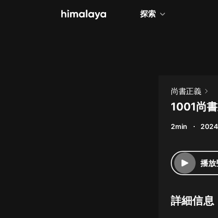
探索
全部
小說
個人成長
尚書正義
相聲評書
1001尚
兒童
2min
2024
歷史
情感治愈
播放
健康養生
商業財經
詳細信息
廣播劇