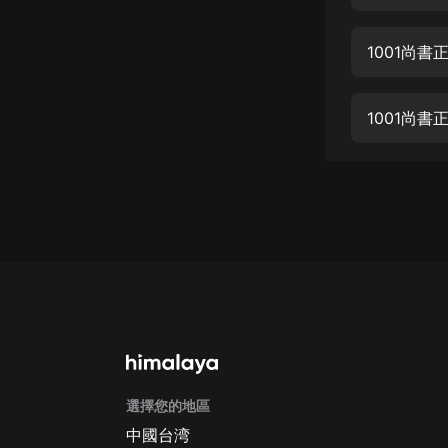
經典名著
人物傳記
1001尚書
電影
生活
1001尚書
英語
日語
課程
少兒教育
二次元
教育培訓
IT科技
選擇您的地區
汽車
中國台湾