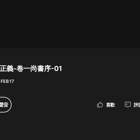
最佳女婿｜都市異能多人有聲劇｜一
種侃侃｜有聲小說
一種侃侃
米小圈上學記:一二三年級 | 暢銷出版
物
書正義-卷一尚書序-01
米小圈
 FEB 17
破壞者聯盟篇1-4季·猴子警長科學探
案記|寶寶巴士
寶寶巴士
聲音
喜歡
評
大奉打更人丨頭陀淵領銜多人有聲
劇|暢聽全集|王鶴棣、田曦薇主演影
視劇原著|賣報小郎君
頭陀淵講故事
總有這樣的歌只想一個人聽