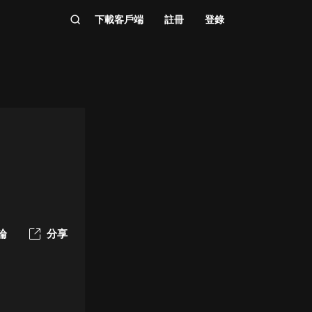
下載客戶端
註冊
登錄
論
分享