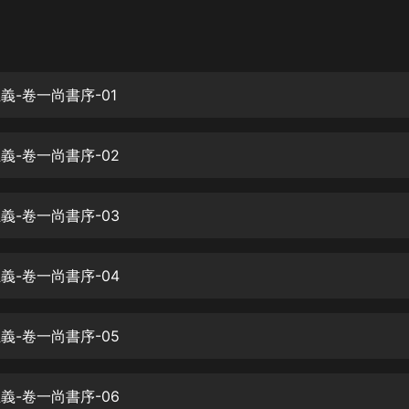
灰姑娘音樂
郭德綱於謙相聲全集
德雲社郭德綱相聲VIP
正義-卷一尚書序-01
安全警長啦咘啦哆·假期篇|新篇章加
更|寶寶巴士故事
正義-卷一尚書序-02
寶寶巴士
凡人修仙傳|楊洋主演影視原著|薑廣
濤配音多播版本
正義-卷一尚書序-03
光合積木
正義-卷一尚書序-04
摸金天師【第一季】（紫襟演播）
有聲的紫襟
正義-卷一尚書序-05
無敵六皇子|爆笑穿越|無敵流皇子|安
燃領銜有聲小說
安燃
正義-卷一尚書序-06