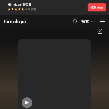
Himalaya-有聲書
打開 App
4.8k 安裝
探索