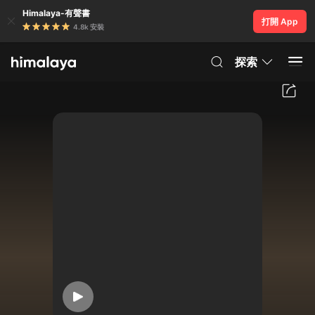
Himalaya-有聲書
打開 App
4.8k 安裝
探索