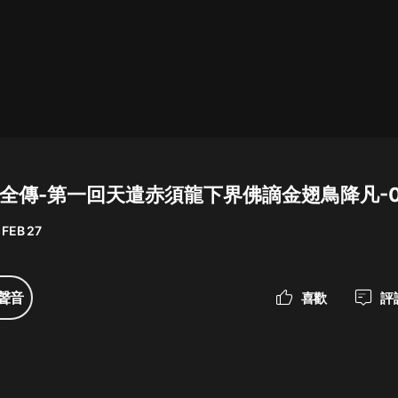
最佳女婿｜都市異能多人有聲劇｜一
種侃侃｜有聲小說
一種侃侃
米小圈上學記:一二三年級 | 暢銷出版
物
說嶽全傳-第一回天遣赤須龍下界佛謫金翅鳥降凡-0
米小圈
 FEB 27
破壞者聯盟篇1-4季·猴子警長科學探
案記|寶寶巴士
寶寶巴士
聲音
喜歡
評
大奉打更人丨頭陀淵領銜多人有聲
劇|暢聽全集|王鶴棣、田曦薇主演影
視劇原著|賣報小郎君
頭陀淵講故事
總有這樣的歌只想一個人聽