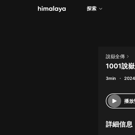
探索
全部
小說
個人成長
說嶽全傳
相聲評書
1001
兒童
3min
2024
歷史
情感治愈
播放
健康養生
商業財經
詳細信息
廣播劇