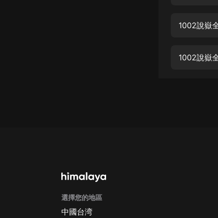
經典名著
人物傳記
1002說
電影
生活
1002說
英語
日語
課程
少兒教育
二次元
教育培訓
IT科技
選擇您的地區
汽車
中國台湾