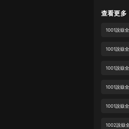
懸疑
查看更多
科幻
1001說
好書精講
外語
1001說
耽美
認知思維
1001說
人文
音樂
1001說
粵語
1001說
頭條
娛樂
1002說