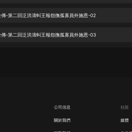
生命科學篇1-2·猴子警長科學探案記|
寶寶巴士科普
寶寶巴士
嶽全傳-第二回泛洪濤虯王報怨撫孤寡員外施恩-02
【新民間劇場】我的老千江湖｜ 有聲
的紫襟｜ 魔幻千手
嶽全傳-第二回泛洪濤虯王報怨撫孤寡員外施恩-03
有聲的紫襟
《夜色鋼琴曲》
夜色鋼琴曲趙海洋
太荒吞天訣丨熱血玄幻丨紫襟領銜有
聲劇
有聲的紫襟
嫡女貴嫁 | 一刀蘇蘇團隊制作 | 古言
宮鬥重生爽文 多人有聲劇
公司信息
社區
一刀蘇蘇
中國大案紀實 | 每日一驚案！真實案
關於我們
媒體
件恐怖刑偵尚文
大舌頭尚文