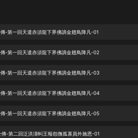
灰姑娘音樂
郭德綱於謙相聲全集
德雲社郭德綱相聲VIP
嶽全傳-第一回天遣赤須龍下界佛謫金翅鳥降凡-01
安全警長啦咘啦哆·假期篇|新篇章加
更|寶寶巴士故事
嶽全傳-第一回天遣赤須龍下界佛謫金翅鳥降凡-02
寶寶巴士
凡人修仙傳|楊洋主演影視原著|薑廣
濤配音多播版本
嶽全傳-第一回天遣赤須龍下界佛謫金翅鳥降凡-03
光合積木
嶽全傳-第一回天遣赤須龍下界佛謫金翅鳥降凡-04
摸金天師【第一季】（紫襟演播）
有聲的紫襟
嶽全傳-第一回天遣赤須龍下界佛謫金翅鳥降凡-05
無敵六皇子|爆笑穿越|無敵流皇子|安
燃領銜有聲小說
安燃
嶽全傳-第二回泛洪濤虯王報怨撫孤寡員外施恩-01