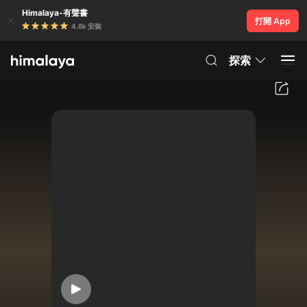
Himalaya-有聲書
打開 App
4.8k 安裝
探索