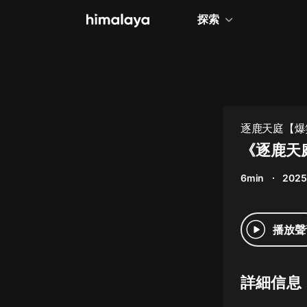
探索
全部
小說
個人成長
逐鹿天庭【爆
相聲評書
《逐鹿天庭
兒童
6min
2025
歷史
情感治愈
播放聲
健康養生
商業財經
詳細信息
廣播劇