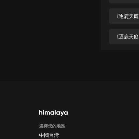
經典名著
人物傳記
《逐鹿天庭
電影
生活
《逐鹿天庭
英語
日語
課程
少兒教育
二次元
教育培訓
IT科技
選擇您的地區
汽車
中國台湾