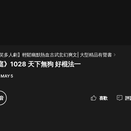
最佳女婿｜都市異能多人有聲劇｜一
種侃侃｜有聲小說
一種侃侃
米小圈上學記:一二三年級 | 暢銷出版
笑多人劇】輕鬆幽默熱血古武玄幻爽文| 大型精品有聲書
物
》1028 天下無狗 好棍法一
米小圈
 MAY 5
破壞者聯盟篇1-4季·猴子警長科學探
案記|寶寶巴士
寶寶巴士
音
喜歡
評
大奉打更人丨頭陀淵領銜多人有聲
劇|暢聽全集|王鶴棣、田曦薇主演影
視劇原著|賣報小郎君
頭陀淵講故事
總有這樣的歌只想一個人聽