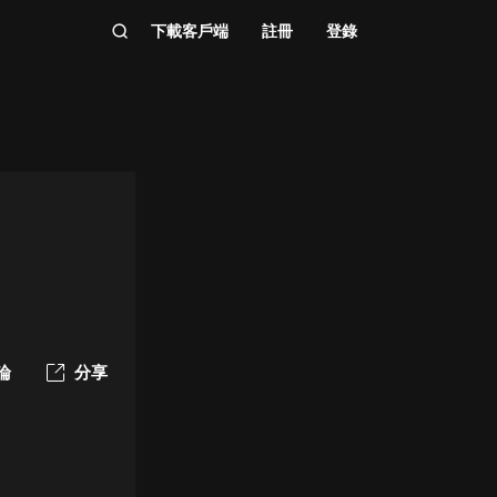
下載客戶端
註冊
登錄
論
分享