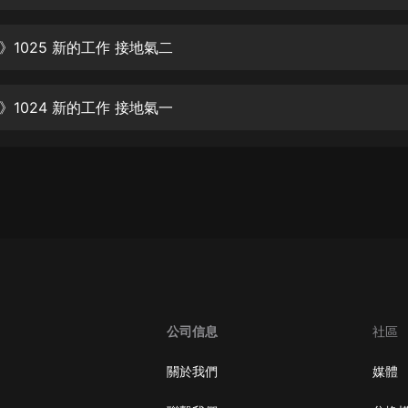
生命科學篇1-2·猴子警長科學探案記|
寶寶巴士科普
寶寶巴士
》1025 新的工作 接地氣二
【新民間劇場】我的老千江湖｜ 有聲
的紫襟｜ 魔幻千手
》1024 新的工作 接地氣一
有聲的紫襟
《夜色鋼琴曲》
夜色鋼琴曲趙海洋
太荒吞天訣丨熱血玄幻丨紫襟領銜有
聲劇
有聲的紫襟
嫡女貴嫁 | 一刀蘇蘇團隊制作 | 古言
宮鬥重生爽文 多人有聲劇
公司信息
社區
一刀蘇蘇
中國大案紀實 | 每日一驚案！真實案
關於我們
媒體
件恐怖刑偵尚文
大舌頭尚文