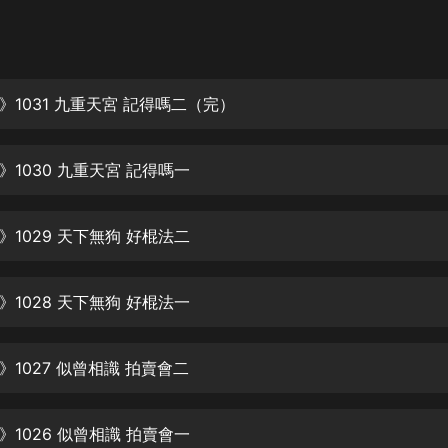
灰姑娘音樂
郭德綱於謙相聲全集
德雲社郭德綱相聲VIP
》1031 九重天宮 記得嗎二（完）
安全警長啦咘啦哆·假期篇|新篇章加
更|寶寶巴士故事
》1030 九重天宮 記得嗎一
寶寶巴士
凡人修仙傳|楊洋主演影視原著|薑廣
濤配音多播版本
》1029 天下無狗 好棍法二
光合積木
》1028 天下無狗 好棍法一
摸金天師【第一季】（紫襟演播）
有聲的紫襟
1027 似曾相識 拍賣會二
無敵六皇子|爆笑穿越|無敵流皇子|安
燃領銜有聲小說
安燃
》1026 似曾相識 拍賣會一