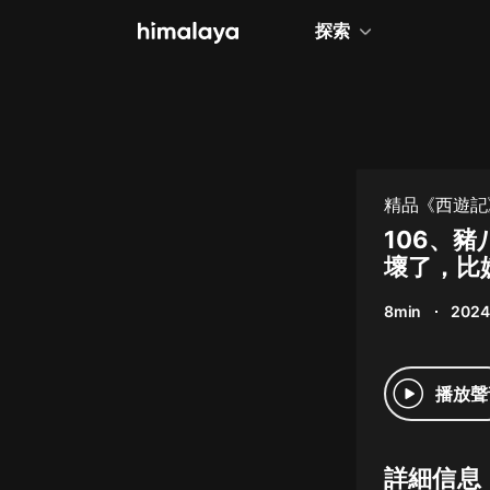
探索
全部
小說
個人成長
精品《西遊記
相聲評書
106、
壞了，比
兒童
8min
2024
歷史
情感治愈
播放聲
健康養生
商業財經
詳細信息
廣播劇