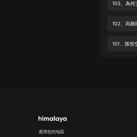
經典名著
103、為
人物傳記
電影
生活
101、孫
英語
日語
課程
少兒教育
二次元
教育培訓
IT科技
汽車
選擇您的地區