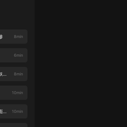
慘
8min
6min
106、豬八戒和高小姐之間的感情悲劇，其實是因為高太公！人心壞了，比妖精還可怕
8min
10min
104、紅孩兒究竟是不是太上老君的兒子？觀音菩薩收他時，為何老君不出面營救
10min