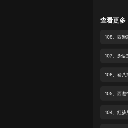
懸疑
查看更多
科幻
好書精講
108、西
外語
耽美
107、孫
認知思維
人文
音樂
105、西
粵語
頭條
娛樂