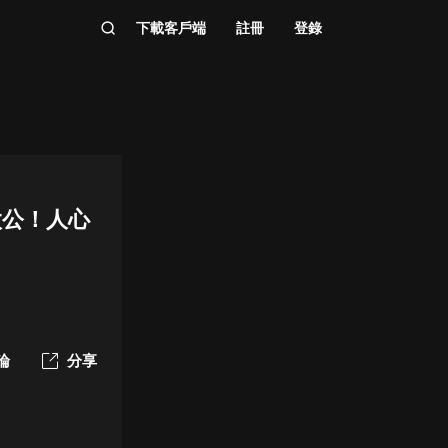
下載客戶端
註冊
登錄
太公！人心
論
分享