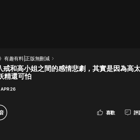
最佳女婿｜都市異能多人有聲劇｜一
種侃侃｜有聲小說
一種侃侃
米小圈上學記:一二三年級 | 暢銷出版
》有趣有料|正版無刪減
物
豬八戒和高小姐之間的感情悲劇，其實是因為高
米小圈
妖精還可怕
破壞者聯盟篇1-4季·猴子警長科學探
案記|寶寶巴士
 APR 26
寶寶巴士
大奉打更人丨頭陀淵領銜多人有聲
音
喜歡
評
劇|暢聽全集|王鶴棣、田曦薇主演影
視劇原著|賣報小郎君
頭陀淵講故事
總有這樣的歌只想一個人聽