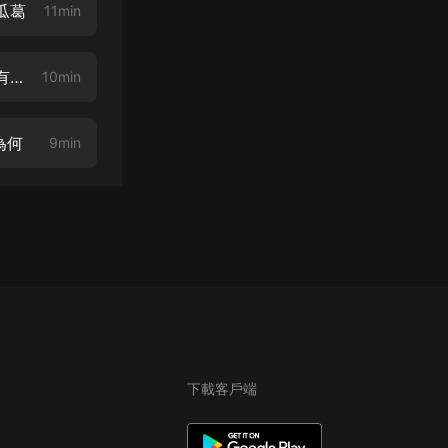
瓜葛
11min
102、烏雞國很關鍵的一個人物井龍王，是誰找來的，他和青獅精，如來又有什麼關系？
10min
為何
9min
下載客戶端