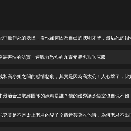
灰姑娘音樂
郭德綱於謙相聲全集
德雲社郭德綱相聲VIP
遊記中最作死的妖怪，看他如何因為自己的聰明才智，最后死的很
安全警長啦咘啦哆·假期篇|新篇章加
更|寶寶巴士故事
寶寶巴士
悟空最害怕的法寶，連戰力恐怖的九靈元聖也乖乖屈服
凡人修仙傳|楊洋主演影視原著|薑廣
濤配音多播版本
光合積木
摸金天師【第一季】（紫襟演播）
有聲的紫襟
遊中最適合進取經團隊的妖精是誰？他的優秀讓孫悟空也自愧不如
無敵六皇子|爆笑穿越|無敵流皇子|安
燃領銜有聲小說
安燃