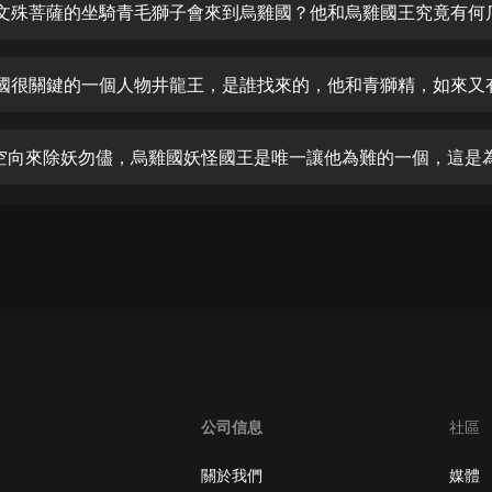
生命科學篇1-2·猴子警長科學探案記|
何文殊菩薩的坐騎青毛獅子會來到烏雞國？他和烏雞國王究竟有何
寶寶巴士科普
寶寶巴士
【新民間劇場】我的老千江湖｜ 有聲
的紫襟｜ 魔幻千手
有聲的紫襟
悟空向來除妖勿儘，烏雞國妖怪國王是唯一讓他為難的一個，這是
《夜色鋼琴曲》
夜色鋼琴曲趙海洋
太荒吞天訣丨熱血玄幻丨紫襟領銜有
聲劇
有聲的紫襟
嫡女貴嫁 | 一刀蘇蘇團隊制作 | 古言
宮鬥重生爽文 多人有聲劇
一刀蘇蘇
公司信息
社區
中國大案紀實 | 每日一驚案！真實案
件恐怖刑偵尚文
關於我們
媒體
大舌頭尚文