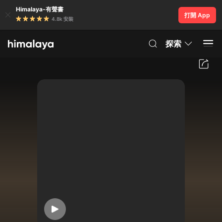
Himalaya-有聲書
打開 App
4.8k 安裝
探索