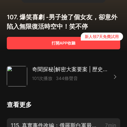
107. 爆笑喜劇 -男子撿了個女友，卻意外
陷入無限復活時空中！笑不停
新人領7天免費試用
打開APP收聽
奇聞探秘|解密大案要案 | 歷史真實事件未解之謎
101次播放
344條聲音
查看更多
115. 真實事件改編：俄羅斯白軍最高領導人弄丟1000噸黃金，被秘密處決
7min