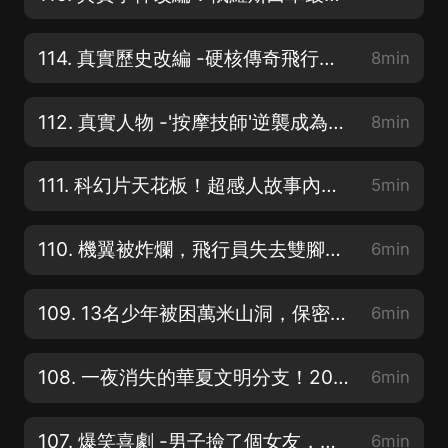
114. 真實歷史改編 -硬核傳奇飛行員偷飛機越獄，一波三折，驚心動魄！
8min
112. 真實人物 -'按摩技師'逆襲成為軍火大佬。20出頭走上人生巔峰
8min
111. 科幻片天花板！超感人故事內容！無限復活8分鐘!平行宇宙概念大片
5min
110. 機翼被炸爛，飛行員失去雙腳！卻殲滅敵機數架，空戰片《飛行員》
6min
109. 13名少年被困萬米山洞，保密級現場影像首次曝光！
6min
108. 一夜消失的華夏文明分支！2000多年后，在蘇門答臘發現他們
6min
107. 爆笑喜劇 -男子撿了個女友，卻意外陷入無限復活時空中！笑不停
6min