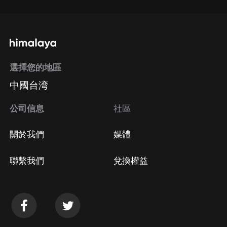
選擇您的地區
中國台湾
公司信息
社區
關於我們
媒體
聯繫我們
兌換權益