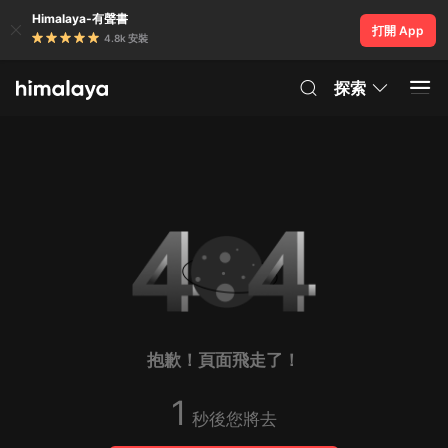
Himalaya-有聲書
打開 App
4.8k 安裝
探索
抱歉！頁面飛走了！
1
秒後您將去