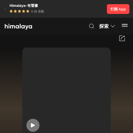
Himalaya-有聲書
打開 App
4.8k 安裝
探索