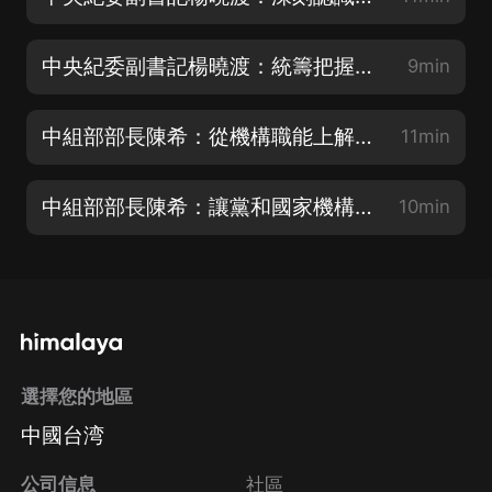
中央紀委副書記楊曉渡：統籌把握健全黨和國家機構職能體系的思路舉措
9min
中組部部長陳希：從機構職能上解決好黨對一切工作領導的體制機制問題
11min
中組部部長陳希：讓黨和國家機構更好適應發展新的歷史方位、推動解決我國社會主要矛盾
10min
選擇您的地區
中國台湾
公司信息
社區