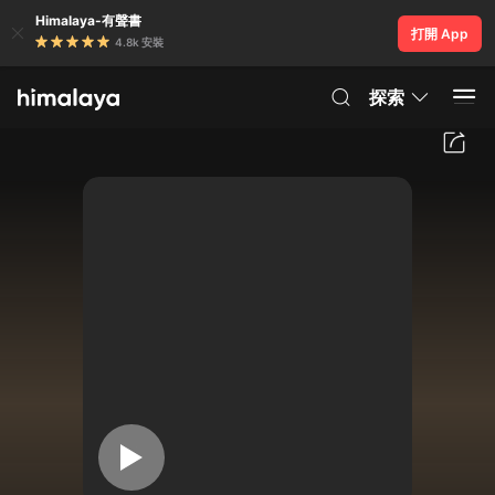
Himalaya-有聲書
打開 App
4.8k 安裝
探索