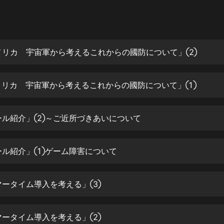
灰姑娘音樂
郭德綱於謙相聲全集
德雲社郭德綱相聲VIP
アメリカ 宇宙軍から考えるこれからの國防について」②
安全警長啦咘啦哆·假期篇|新篇章加
更|寶寶巴士故事
アメリカ 宇宙軍から考えるこれからの國防について」①
寶寶巴士
凡人修仙傳|楊洋主演影視原著|薑廣
濤配音多播版本
メール紹介」②～ご近所づきあいについて
光合積木
メール紹介」①ゲーム障害について
摸金天師【第一季】（紫襟演播）
有聲的紫襟
サマータイム導入を考える」③
無敵六皇子|爆笑穿越|無敵流皇子|安
燃領銜有聲小說
安燃
サマータイム導入を考える」②