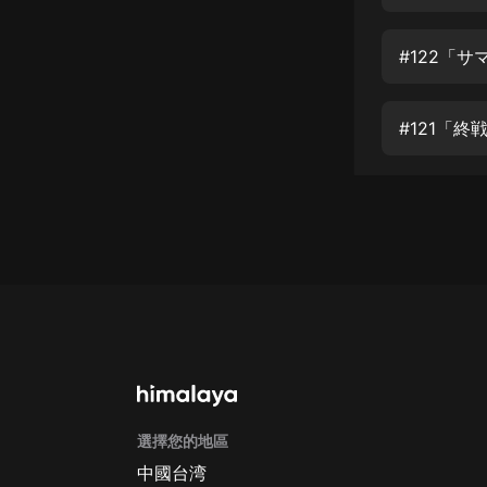
經典名著
人物傳記
#122「
電影
生活
#121「
英語
日語
課程
少兒教育
二次元
教育培訓
IT科技
選擇您的地區
汽車
中國台湾