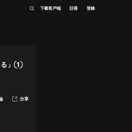
下載客戶端
註冊
登錄
える」①
論
分享