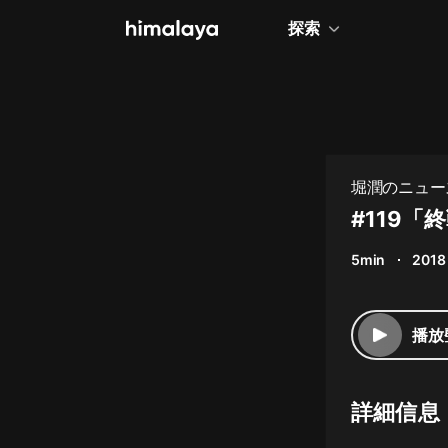
探索
全部
小說
個人成長
堀潤のニュー
相聲評書
#119
兒童
5min
2018
歷史
情感治愈
播放
健康養生
商業財經
詳細信息
廣播劇