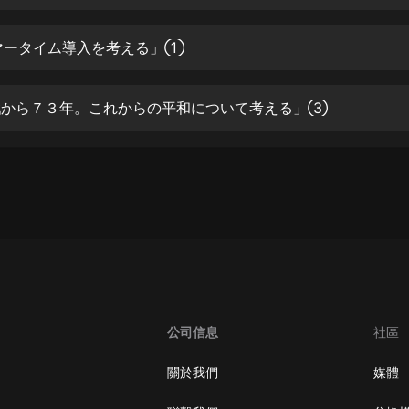
生命科學篇1-2·猴子警長科學探案記|
寶寶巴士科普
寶寶巴士
サマータイム導入を考える」①
【新民間劇場】我的老千江湖｜ 有聲
的紫襟｜ 魔幻千手
終戦から７３年。これからの平和について考える」③
有聲的紫襟
《夜色鋼琴曲》
夜色鋼琴曲趙海洋
太荒吞天訣丨熱血玄幻丨紫襟領銜有
聲劇
有聲的紫襟
嫡女貴嫁 | 一刀蘇蘇團隊制作 | 古言
宮鬥重生爽文 多人有聲劇
公司信息
社區
一刀蘇蘇
中國大案紀實 | 每日一驚案！真實案
關於我們
媒體
件恐怖刑偵尚文
大舌頭尚文