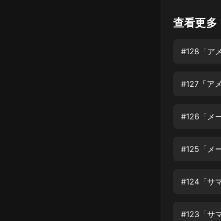
懸疑
查看更多
科幻
#128「
好書精講
外語
#127「
耽美
認知思維
#126「
人文
音樂
#125「
粵語
#124「
頭條
娛樂
#123「