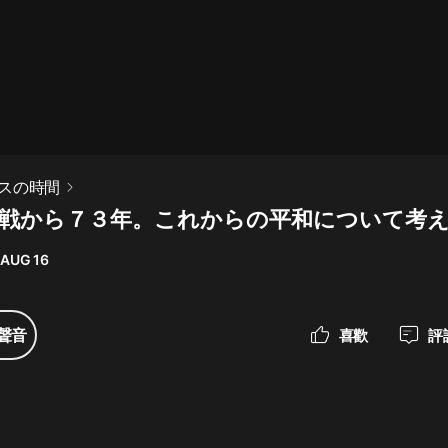
最佳女婿｜都市異能多人有聲劇｜一
種侃侃｜有聲小說
一種侃侃
米小圈上學記:一二三年級 | 暢銷出版
スの時間
物
「終戦から７３年。これからの平和について考
米小圈
 AUG 16
破壞者聯盟篇1-4季·猴子警長科學探
案記|寶寶巴士
寶寶巴士
聲音
喜歡
評
大奉打更人丨頭陀淵領銜多人有聲
劇|暢聽全集|王鶴棣、田曦薇主演影
視劇原著|賣報小郎君
頭陀淵講故事
總有這樣的歌只想一個人聽