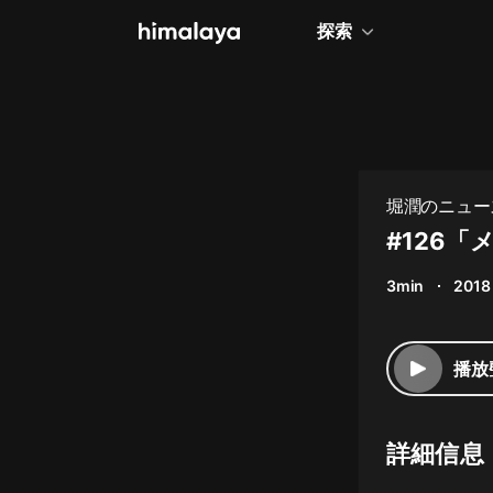
探索
全部
小說
個人成長
堀潤のニュー
相聲評書
#126
兒童
3min
2018
歷史
情感治愈
播放
健康養生
商業財經
詳細信息
廣播劇