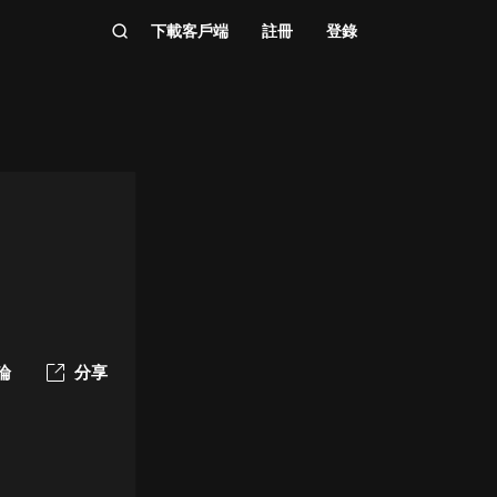
下載客戶端
註冊
登錄
論
分享