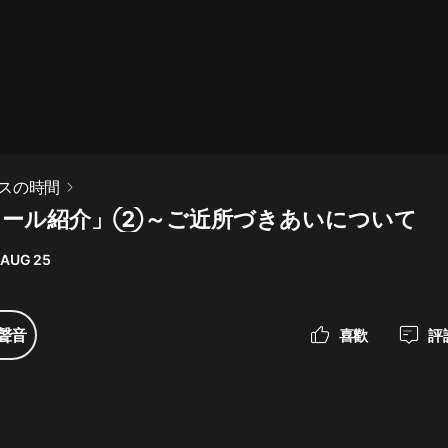
最佳女婿｜都市異能多人有聲劇｜一
種侃侃｜有聲小說
一種侃侃
米小圈上學記:一二三年級 | 暢銷出版
スの時間
物
「メール紹介」②～ご近所づきあいについて
米小圈
 AUG 25
破壞者聯盟篇1-4季·猴子警長科學探
案記|寶寶巴士
寶寶巴士
聲音
喜歡
評
大奉打更人丨頭陀淵領銜多人有聲
劇|暢聽全集|王鶴棣、田曦薇主演影
視劇原著|賣報小郎君
頭陀淵講故事
總有這樣的歌只想一個人聽