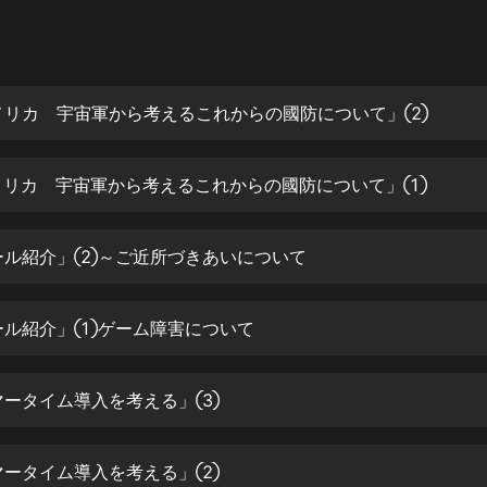
灰姑娘音樂
郭德綱於謙相聲全集
德雲社郭德綱相聲VIP
アメリカ 宇宙軍から考えるこれからの國防について」②
安全警長啦咘啦哆·假期篇|新篇章加
更|寶寶巴士故事
アメリカ 宇宙軍から考えるこれからの國防について」①
寶寶巴士
凡人修仙傳|楊洋主演影視原著|薑廣
濤配音多播版本
メール紹介」②～ご近所づきあいについて
光合積木
メール紹介」①ゲーム障害について
摸金天師【第一季】（紫襟演播）
有聲的紫襟
サマータイム導入を考える」③
無敵六皇子|爆笑穿越|無敵流皇子|安
燃領銜有聲小說
安燃
サマータイム導入を考える」②