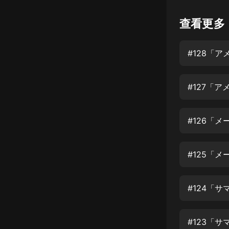
懸疑
查看更多
科幻
#128「
好書精講
外語
#127「
耽美
認知思維
#126「
人文
音樂
#125「
粵語
#124「
頭條
娛樂
#123「