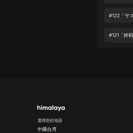
經典名著
人物傳記
#122「
電影
生活
#121「
英語
日語
課程
少兒教育
二次元
教育培訓
IT科技
選擇您的地區
汽車
中國台湾