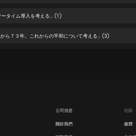
生命科學篇1-2·猴子警長科學探案記|
寶寶巴士科普
寶寶巴士
サマータイム導入を考える」①
【新民間劇場】我的老千江湖｜ 有聲
的紫襟｜ 魔幻千手
終戦から７３年。これからの平和について考える」③
有聲的紫襟
《夜色鋼琴曲》
夜色鋼琴曲趙海洋
太荒吞天訣丨熱血玄幻丨紫襟領銜有
聲劇
有聲的紫襟
嫡女貴嫁 | 一刀蘇蘇團隊制作 | 古言
宮鬥重生爽文 多人有聲劇
公司信息
社區
一刀蘇蘇
中國大案紀實 | 每日一驚案！真實案
關於我們
媒體
件恐怖刑偵尚文
大舌頭尚文