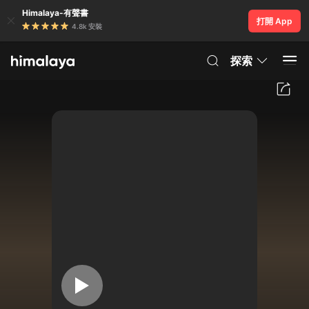
Himalaya-有聲書
打開 App
4.8k 安裝
探索