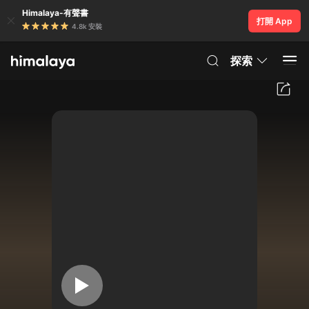
Himalaya-有聲書
打開 App
4.8k 安裝
探索