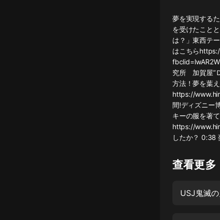
懸疑
夢を実現するた
を受けたことと
科幻
は？」東西テー
はこちらhttps://p
好書精講
fbclid=IwAR
外語
究所 加賀屋”Ｄ”
方法！夢を葉え
耽美
https://ww
間!ディズニー博士 
認知思維
キーの服を著て
https://ww
人文
したか？ 0:38
音樂
查看更多
粵語
頭條
USJ鬼滅
娛樂