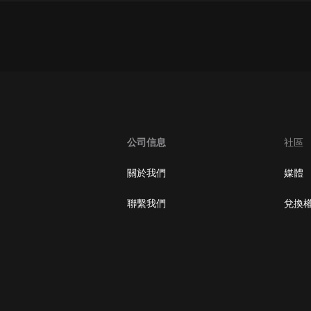
大秦：不裝了，你爹我是秦始皇丨爆
笑穿越丨伍壹劇社多人劇|趙家繼承
人秦朝
伍壹劇社
詭秘之主 | 多人有聲劇丨同名動畫原
著 | 西幻克蘇魯 | 烏賊作品
8082Audio
重生1980：開局迎娶姐姐閨蜜丨頭
公司信息
社區
陀淵領銜丨重生八零丨精品多人有聲
劇
頭陀淵講故事
關於我們
媒體
成何體統丨雙穿反套路爆笑爽文丨冷
聯繫我們
兌換
月淺淺&倔強的小紅丨精品多人有聲
劇
o冷月淺淺o