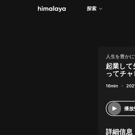
探索
全部
小說
個人成長
人生を豊かに
【themepar
相聲評書
起業して
ってチャ
兒童
16min
202
歷史
情感治愈
播放
健康養生
商業財經
詳細信息
廣播劇