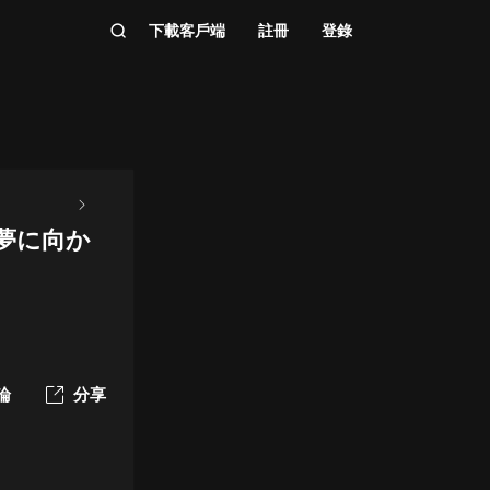
下載客戶端
註冊
登錄
夢に向か
論
分享