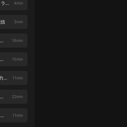
USJワンピースプレミアショー2021體験談♪ワノ國食堂 ・サンジのレストラン。グッズを紹介
4min
配信
3min
して失敗する人の特徴と會社経営で大切なこと！夢に向かってチャレンジ♪
16min
わない人の口癖とは？夢を葉える方法！將來の夢を見つける方法！【ディズニー 夢が葉う場所】
15min
ミッキーの服を著てUSJへ！クルーに●●って突っ込まれた！パークの魅力をディズニーと比較
11min
ランドのクルーを５年間！アメリカのディズニーストアでも働いた話とディズニー初心者オススメの回り方【ディズニー博士】加賀屋 克美さん
22min
ホテルステイ!３食溫泉付きでゆったり豪華なGWを楽しみました!【USJオフィシャルホテル リーベルホテル】大阪
11min