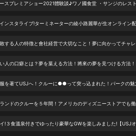
生命科學篇1-2·猴子警長科學探案記|
寶寶巴士科普
寶寶巴士
がインスタライブ!ターミネーターの綾小路麗華が生オンライン
【新民間劇場】我的老千江湖｜ 有聲
的紫襟｜ 魔幻千手
有聲的紫襟
起業
《夜色鋼琴曲》
夜色鋼琴曲趙海洋
夢が葉
太荒吞天訣丨熱血玄幻丨紫襟領銜有
聲劇
有聲的紫襟
嫡女貴嫁 | 一刀蘇蘇團隊制作 | 古言
ディズニー
宮鬥重生爽文 多人有聲劇
一刀蘇蘇
中國大案紀實 | 每日一驚案！真實案
件恐怖刑偵尚文
大舌頭尚文