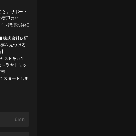
こと。サポート
の実現力と
ライン講演の詳細
8mmM■株式會社Ｄ研
來の夢を見つける
所】
ドのキャストを５年
82【ヒマラヤ】ミッ
比較
どうやってスタートしま
6min