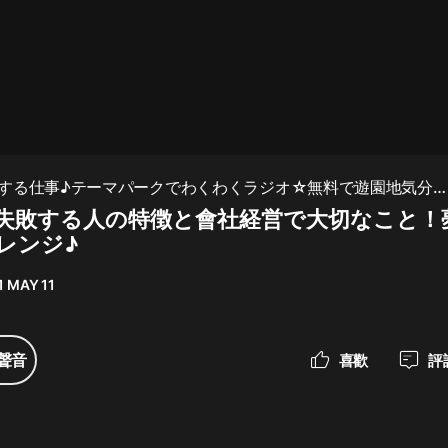
最佳女婿｜都市異能多人有聲劇｜一
種侃侃｜有聲小說
一種侃侃
米小圈上學記:一二三年級 | 暢銷出版
する仕事♪テーマパークでわくわくラジオ☆無料で遊園地気分
物
k-news】
失敗する人の特徴と會社経営で大切なこと！
米小圈
レンジ♪
破壞者聯盟篇1-4季·猴子警長科學探
案記|寶寶巴士
1 MAY 11
寶寶巴士
大奉打更人丨頭陀淵領銜多人有聲
聲音
喜歡
評
劇|暢聽全集|王鶴棣、田曦薇主演影
視劇原著|賣報小郎君
頭陀淵講故事
總有這樣的歌只想一個人聽