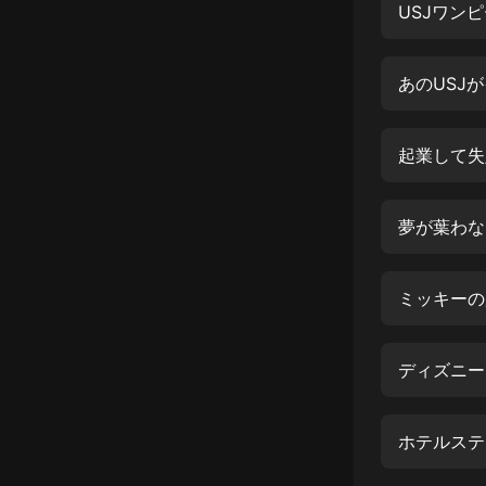
經典名著
人物傳記
あのUSJ
電影
生活
英語
日語
課程
少兒教育
二次元
教育培訓
IT科技
汽車