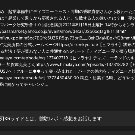
灰姑娘音樂
め、起業準備中にディズニーキャスト同期の香取貴信さんから教わった
は？起業して週りから応援される人と、失敗する人の違いとは？■「夢
郭德綱於謙相聲全集
マパーク研究學會１０回記念講演2021年5月15日土曜日 14時からオン
德雲社郭德綱相聲VIP
assmarket.yahoo.co.jp/event/show/detail/02p6xqtag1k11.html?
2Wnflvruxpc1mm5cc7BQYc5UZRjR5qv73prjB___iBehEMaNBpxYQ
安全警長啦咘啦哆·假期篇|新篇章加
克美所長の公式ホームページhttps://d-kenkyu.fun/​【ヒマラヤ】將
更|寶寶巴士故事
る方法！夢が葉わない人に共通するNGワード【ディズニー 夢が葉う場
寶寶巴士
w.himalaya.com/episode/ng-137402719【ヒマラヤ】ディズニーラン
加賀屋克美さんhttps://www.himalaya.com/episode/-1373187
凡人修仙傳|楊洋主演影視原著|薑廣
濤配音多播版本
USJへ！クルーに●●って突っ込まれた！パークの魅力をディズニーと
光合積木
w.himalaya.com/episode/usj-1373450430:00 獨立・起業する時、
 夢に向かってチャレンジ...
摸金天師【第一季】（紫襟演播）
有聲的紫襟
無敵六皇子|爆笑穿越|無敵流皇子|安
の刃XRライドとは。體験レポ・感想をお話します
燃領銜有聲小說
安燃