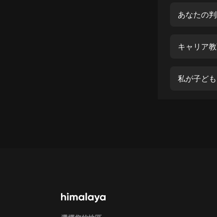
經典名著
人物傳記
電影
キャリア教
生活
英語
私が子ども
日語
課程
少兒教育
二次元
教育培訓
IT科技
汽車