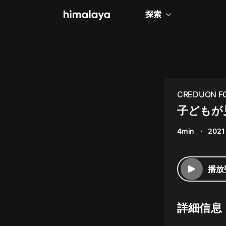
探索
全部
小說
個人成長
CREDUON F
相聲評書
子どもが
兒童
4min
2021
歷史
情感治愈
播放
健康養生
商業財經
詳細信息
廣播劇