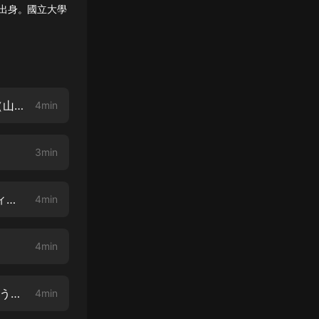
香川県出身。國立大學
初任者の先生へのメッセージ ～困難なときほど、柔軟な學びの時間を～（山本直子先生）
4min
3min
2021年の夏、「ともに」活動した わたしたち東京オリンピックボランティア（髙橋澪先生）
4min
4min
ロールプレイングでなりきる！～相手の気持ちに立って行動できる力を養う～（渡部春菜先生）
4min