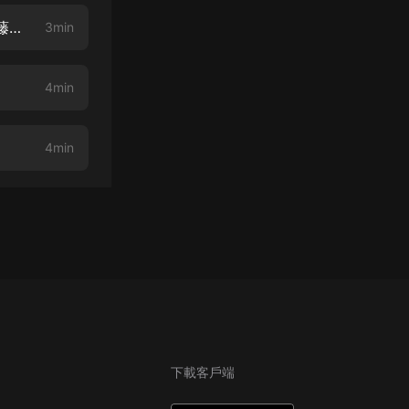
あなたの判斷は？Yes or No？～防災教育で培う問いを生み出す力～（伊藤汐里先生）
3min
4min
4min
下載客戶端