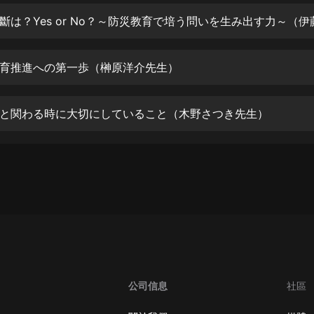
生命科學篇1-2·猴子警長科學探案記|
寶寶巴士科普
寶寶巴士
【新民間劇場】我的老千江湖｜ 有聲
育推進への第一歩（榊原洋介先生）
的紫襟｜ 魔幻千手
有聲的紫襟
と関わる時に大切にしていること（木野さつき先生）
《夜色鋼琴曲》
夜色鋼琴曲趙海洋
太荒吞天訣丨熱血玄幻丨紫襟領銜有
聲劇
有聲的紫襟
嫡女貴嫁 | 一刀蘇蘇團隊制作 | 古言
宮鬥重生爽文 多人有聲劇
一刀蘇蘇
中國大案紀實 | 每日一驚案！真實案
公司信息
社區
件恐怖刑偵尚文
大舌頭尚文