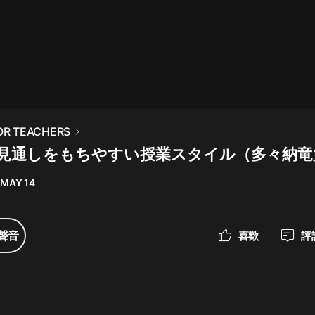
最佳女婿｜都市異能多人有聲劇｜一
種侃侃｜有聲小說
一種侃侃
米小圈上學記:一二三年級 | 暢銷出版
OR TEACHERS
物
見通しをもちやすい授業スタイル（多々納竜
米小圈
 MAY 14
破壞者聯盟篇1-4季·猴子警長科學探
案記|寶寶巴士
寶寶巴士
聲音
喜歡
評
大奉打更人丨頭陀淵領銜多人有聲
劇|暢聽全集|王鶴棣、田曦薇主演影
視劇原著|賣報小郎君
頭陀淵講故事
總有這樣的歌只想一個人聽