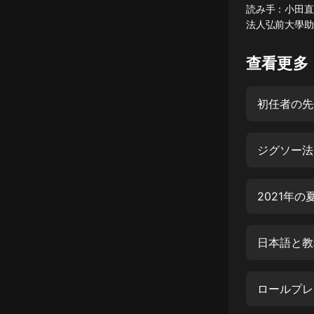
読み手：小田直彌C
懸疑
法人弘前大學助
科幻
查看更多
好書精講
外語
耽美
ジグソー法
認知思維
人文
音樂
粵語
日本語と教
頭條
娛樂