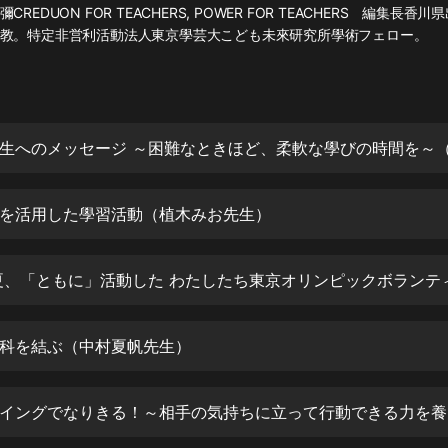
灰姑娘音樂
REDUON FOR TEACHERS, POWER FOR TEACHERS 編集長
教。特定非営利活動法人東京學芸大こども未來研究所學術フェロー。
郭德綱於謙相聲全集
德雲社郭德綱相聲VIP
安全警長啦咘啦哆·假期篇|新篇章加
更|寶寶巴士故事
寶寶巴士
を活用した學習活動（植木みお先生）
凡人修仙傳|楊洋主演影視原著|薑廣
濤配音多播版本
光合積木
摸金天師【第一季】（紫襟演播）
有聲的紫襟
科を結ぶ（中村夏帆先生）
無敵六皇子|爆笑穿越|無敵流皇子|安
燃領銜有聲小說
安燃