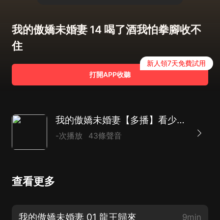
我的傲嬌未婚妻 14 喝了酒我怕拳腳收不
住
新人領7天免費試用
打開APP收聽
我的傲嬌未婚妻【多播】看少年兵王如何在亂世 ：拳打惡霸，腳踢色狼
-次播放
43條聲音
查看更多
我的傲嬌未婚妻 01 龍王歸來
9min