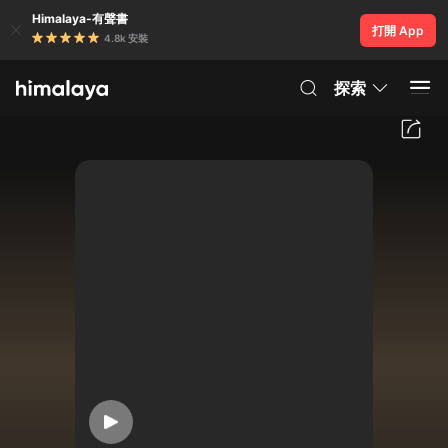
Himalaya-有聲書
打開 App
4.8k 安裝
探索