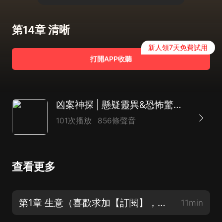
第14章 清晰
新人領7天免費試用
打開APP收聽
凶案神探 | 懸疑靈異&恐怖驚悚 | 破案高手 | AI電子書
101次播放
856條聲音
查看更多
第1章 生意（喜歡求加【訂閱】，求【評價】）
11min