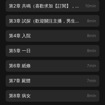
第2章 共鳴（喜歡求加【訂閱】，求【評價】）
10min
第3章 試探（歡迎關注主播，男生小說朗讀機_奇跡）
8min
第4章 入院
8min
第5章 一日
8min
第6章 紙條
7min
第7章 屍體
7min
第8章 病女
8min