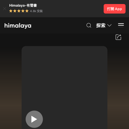
Himalaya-有聲書
打開 App
4.8k 安裝
探索