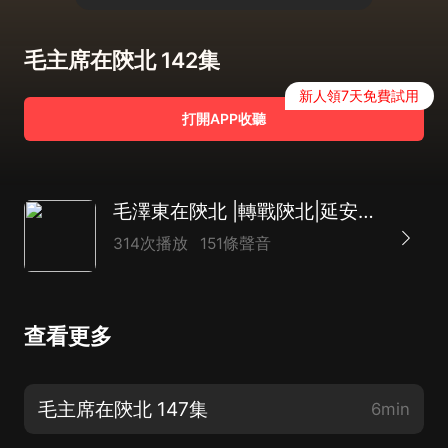
毛主席在陝北 142集
新人領7天免費試用
打開APP收聽
毛澤東在陝北 |轉戰陝北|延安時期的毛澤東
314次播放
151條聲音
查看更多
毛主席在陝北 147集
6min