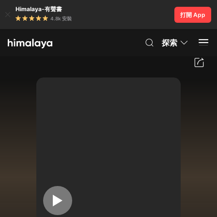
Himalaya-有聲書
打開 App
4.8k 安裝
探索