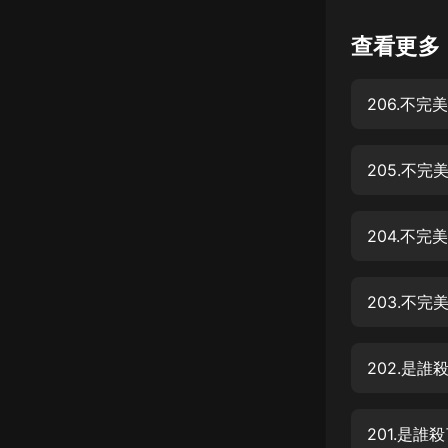
懸疑
查看更多
科幻
206.不完
好書精講
外語
205.不完
耽美
認知思維
204.不完
人文
音樂
203.不完
粵語
202.是誰
頭條
娛樂
201.是誰