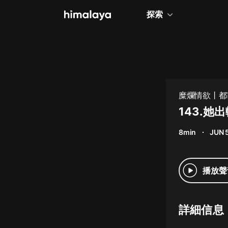
探索
全部
小說
個人成長
糜爛情欲丨都
相聲評書
143.她
兒童
8min
JUN 
歷史
情感治愈
播放聲
健康養生
商業財經
詳細信息
廣播劇