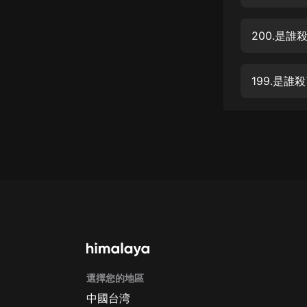
經典名著
人物傳記
200.是誰
電影
生活
199.是誰
英語
日語
課程
少兒教育
二次元
教育培訓
IT科技
選擇您的地區
汽車
中國台湾