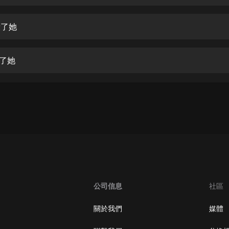
生命科學篇1-2·猴子警長科學探案記|
寶寶巴士科普
寶寶巴士
殺了她
【新民間劇場】我的老千江湖｜ 有聲
的紫襟｜ 魔幻千手
殺了她
有聲的紫襟
《夜色鋼琴曲》
夜色鋼琴曲趙海洋
太荒吞天訣丨熱血玄幻丨紫襟領銜有
聲劇
有聲的紫襟
嫡女貴嫁 | 一刀蘇蘇團隊制作 | 古言
宮鬥重生爽文 多人有聲劇
公司信息
社區
一刀蘇蘇
中國大案紀實 | 每日一驚案！真實案
關於我們
媒體
件恐怖刑偵尚文
大舌頭尚文