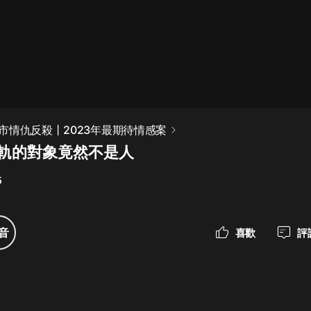
最佳女婿｜都市異能多人有聲劇｜一
種侃侃｜有聲小說
一種侃侃
米小圈上學記:一二三年級 | 暢銷出版
市情仇反殺丨2023年最期待情感案
物
出軌的對象竟然不是人
米小圈
5
破壞者聯盟篇1-4季·猴子警長科學探
案記|寶寶巴士
寶寶巴士
音
喜歡
評
大奉打更人丨頭陀淵領銜多人有聲
劇|暢聽全集|王鶴棣、田曦薇主演影
視劇原著|賣報小郎君
頭陀淵講故事
總有這樣的歌只想一個人聽