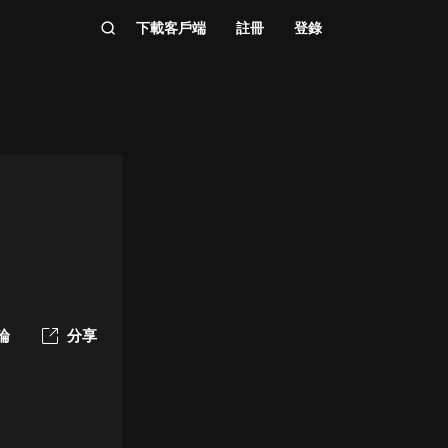
下載客戶端
註冊
登錄
論
分享