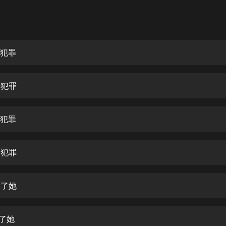
灰姑娘音樂
郭德綱於謙相聲全集
德雲社郭德綱相聲VIP
美犯罪
安全警長啦咘啦哆·假期篇|新篇章加
更|寶寶巴士故事
美犯罪
寶寶巴士
凡人修仙傳|楊洋主演影視原著|薑廣
濤配音多播版本
美犯罪
光合積木
美犯罪
摸金天師【第一季】（紫襟演播）
有聲的紫襟
殺了她
無敵六皇子|爆笑穿越|無敵流皇子|安
燃領銜有聲小說
安燃
殺了她