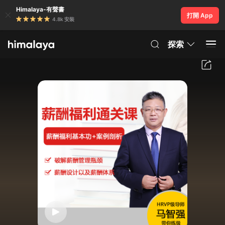
Himalaya-有聲書
打開 App
4.8k 安裝
探索