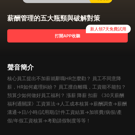
薪酬管理的五大瓶頸與破解對策
新人領7天免費試用
打開APP收聽
聲音簡介
核心員工提出不加薪就辭職HR怎麼勸？ 員工不同意降
薪，HR如何處理糾紛？ 員工擅自離職，工資能不能扣？
預算少如何做好員工福利？ 漲薪 降薪 扣薪 《30天薪酬
福利通關課》工資算法→人工成本核算→薪酬調查→薪酬
溝通→日/小時/試用期/計件工資結算→加班費/病假/產
假/年假工資核算→考勤請假制度等等！