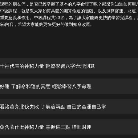
灰姑娘音樂
課程的朋友們，是否已經掌握了基本的八字命理了呢？那麼你知道如何用
中級課程，就是教大家如何具體的測算命運的吉凶、以及測算官運、財運
重要意義和作用。中級課程共23節，為了讓大家能夠更快的學習完課程，
郭德綱於謙相聲全集
新2到3節內容，希望大家能夠更快更好的做到
德雲社郭德綱相聲VIP
安全警長啦咘啦哆·假期篇|新篇章加
更|寶寶巴士故事
寶寶巴士
十神代表的神秘力量 輕鬆學習八字命理測算
凡人修仙傳|楊洋主演影視原著|薑廣
濤配音多播版本
光合積木
好運 了解命和運的真意 輕鬆學習八字命理
摸金天師【第一季】（紫襟演播）
有聲的紫襟
看諸葛亮北伐失敗 了解這兩點 自己的命運自己掌
無敵六皇子|爆笑穿越|無敵流皇子|安
燃領銜有聲小說
蘊含著什麼神秘力量 掌握這三點 增旺財運
安燃