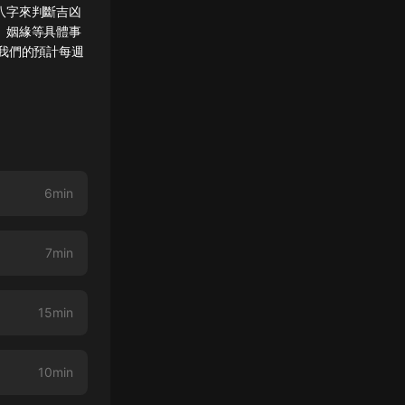
八字來判斷吉凶
、姻緣等具體事
我們的預計每週
知命改運。
6min
7min
15min
10min