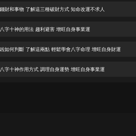
生命科學篇1-2·猴子警長科學探案記|
寶寶巴士科普
錢財和事物 了解這三種破財方式 知命改運不求人
寶寶巴士
【新民間劇場】我的老千江湖｜ 有聲
八字十神的用法 趨利避害 增旺自身事業運
的紫襟｜ 魔幻千手
有聲的紫襟
凶如何判斷 了解這兩點 輕鬆學會八字命理 增旺自身財運
《夜色鋼琴曲》
夜色鋼琴曲趙海洋
八字十神作用方式 調理自身運勢 增旺自身事業運
太荒吞天訣丨熱血玄幻丨紫襟領銜有
聲劇
有聲的紫襟
嫡女貴嫁 | 一刀蘇蘇團隊制作 | 古言
宮鬥重生爽文 多人有聲劇
一刀蘇蘇
中國大案紀實 | 每日一驚案！真實案
件恐怖刑偵尚文
大舌頭尚文