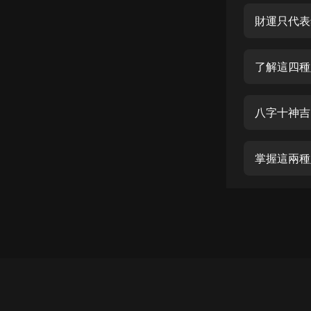
經典名著
財運只代表
人物傳記
電影
了解這四種
生活
英語
八字十神吉
日語
掌握這兩種
課程
少兒教育
二次元
教育培訓
IT科技
汽車