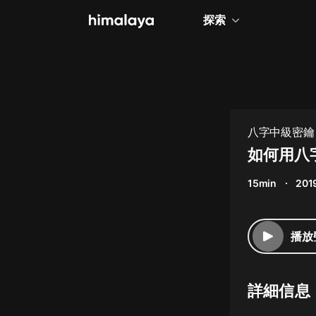
探索
全部
小說
個人成長
八字中級密鑰
相聲評書
如何用八
兒童
15min
201
歷史
情感治愈
播放
健康養生
商業財經
詳細信息
廣播劇