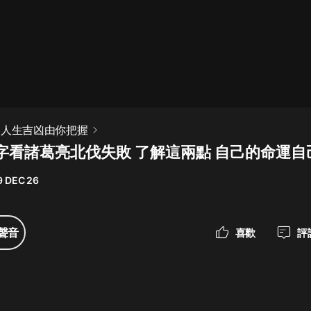
最佳女婿｜都市異能多人有聲劇｜一
種侃侃｜有聲小說
一種侃侃
米小圈上學記:一二三年級 | 暢銷出版
 人生吉凶由你把握
物
字看諸葛亮北伐失敗 了解這兩點 自己的命運自
米小圈
9 DEC 26
破壞者聯盟篇1-4季·猴子警長科學探
案記|寶寶巴士
寶寶巴士
聲音
喜歡
評
大奉打更人丨頭陀淵領銜多人有聲
劇|暢聽全集|王鶴棣、田曦薇主演影
視劇原著|賣報小郎君
頭陀淵講故事
總有這樣的歌只想一個人聽