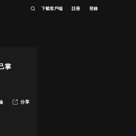
下載客戶端
註冊
登錄
己掌
論
分享