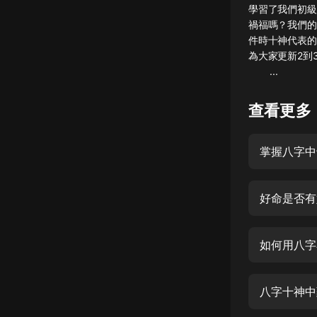
學習了我們初級
懸疑
禍福嗎？我們的
件時十神代表的
科幻
為大家更
...
好書精講
外語
查看更多
耽美
掌握八字中
認知思維
人文
好命是否有
音樂
粵語
如何用八字
頭條
娛樂
八字十神中