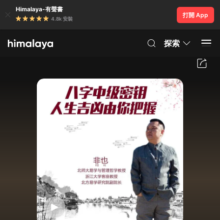
Himalaya-有聲書
打開 App
4.8k 安裝
探索