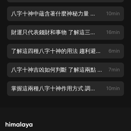
八字十神中蘊含著什麼神秘力量 掌握這三點 增旺財運
10min
財運只代表錢財和事物 了解這三種破財方式 知命改運不求人
16min
了解這四種八字十神的用法 趨利避害 增旺自身事業運
6min
八字十神吉凶如何判斷 了解這兩點 輕鬆學會八字命理 增旺自身財運
7min
掌握這兩種八字十神作用方式 調理自身運勢 增旺自身事業運
10min