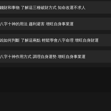
生命科學篇1-2·猴子警長科學探案記|
寶寶巴士科普
錢財和事物 了解這三種破財方式 知命改運不求人
寶寶巴士
【新民間劇場】我的老千江湖｜ 有聲
八字十神的用法 趨利避害 增旺自身事業運
的紫襟｜ 魔幻千手
有聲的紫襟
凶如何判斷 了解這兩點 輕鬆學會八字命理 增旺自身財運
《夜色鋼琴曲》
夜色鋼琴曲趙海洋
八字十神作用方式 調理自身運勢 增旺自身事業運
太荒吞天訣丨熱血玄幻丨紫襟領銜有
聲劇
有聲的紫襟
嫡女貴嫁 | 一刀蘇蘇團隊制作 | 古言
宮鬥重生爽文 多人有聲劇
一刀蘇蘇
中國大案紀實 | 每日一驚案！真實案
件恐怖刑偵尚文
大舌頭尚文