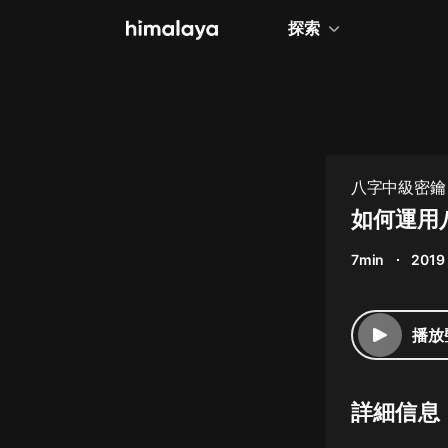
探索
全部
小說
個人成長
八字中級密鑰
相聲評書
如何運用
兒童
7min
2019
歷史
情感治愈
播放
健康養生
商業財經
詳細信息
廣播劇