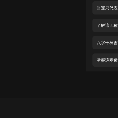
經典名著
財運只代表
人物傳記
電影
了解這四種
生活
英語
八字十神吉
日語
掌握這兩種
課程
少兒教育
二次元
教育培訓
IT科技
汽車