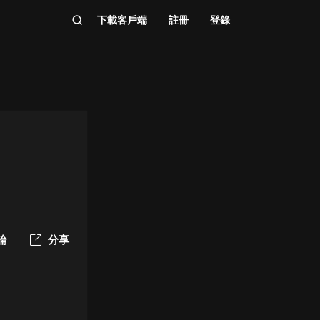
下載客戶端
註冊
登錄
論
分享