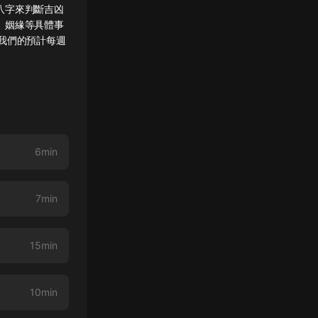
八字來判斷吉凶
、姻緣等具體事
我們的預計每週
知命改運。
6min
7min
15min
10min