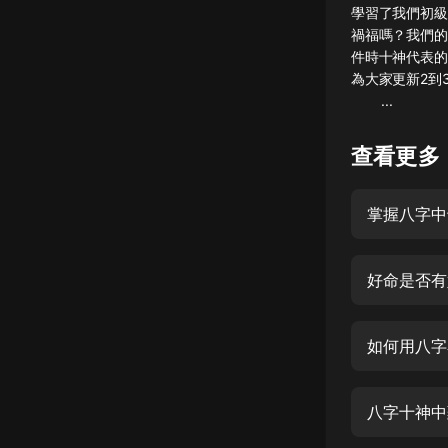
學習了我們初級
懸疑
禍福嗎？我們的
件時十神代表的
科幻
為大家更
...
好書精講
外語
查看更多
耽美
掌握八字中
認知思維
人文
好命是否有
音樂
粵語
如何用八字
頭條
娛樂
八字十神中