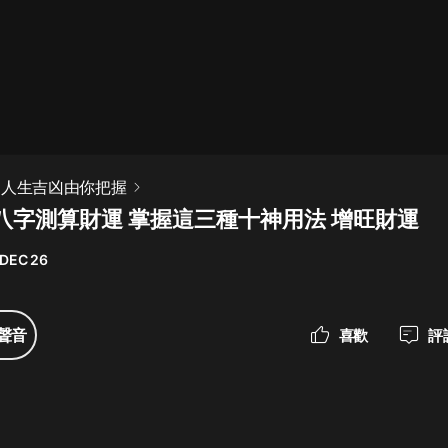
最佳女婿｜都市異能多人有聲劇｜一
種侃侃｜有聲小說
一種侃侃
米小圈上學記:一二三年級 | 暢銷出版
 人生吉凶由你把握
物
八字測算財運 掌握這三種十神用法 增旺財運
米小圈
 DEC 26
破壞者聯盟篇1-4季·猴子警長科學探
案記|寶寶巴士
寶寶巴士
聲音
喜歡
評
大奉打更人丨頭陀淵領銜多人有聲
劇|暢聽全集|王鶴棣、田曦薇主演影
視劇原著|賣報小郎君
頭陀淵講故事
總有這樣的歌只想一個人聽