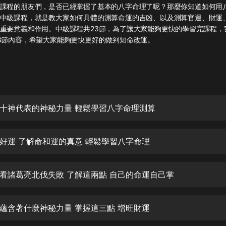
灰姑娘音樂
課程的朋友們，是否已經掌握了基本的八字命理了呢？那麼你知道如何用
中級課程，就是教大家如何具體的測算命運的吉凶、以及測算官運、財運
重要意義和作用。中級課程共23節，為了讓大家能夠更快的學習完課程，
郭德綱於謙相聲全集
新2到3節內容，希望大家能夠更快更好的做到
德雲社郭德綱相聲VIP
安全警長啦咘啦哆·假期篇|新篇章加
更|寶寶巴士故事
寶寶巴士
十神代表的神秘力量 輕鬆學習八字命理測算
凡人修仙傳|楊洋主演影視原著|薑廣
濤配音多播版本
光合積木
好運 了解命和運的真意 輕鬆學習八字命理
摸金天師【第一季】（紫襟演播）
有聲的紫襟
看諸葛亮北伐失敗 了解這兩點 自己的命運自己掌
無敵六皇子|爆笑穿越|無敵流皇子|安
燃領銜有聲小說
蘊含著什麼神秘力量 掌握這三點 增旺財運
安燃