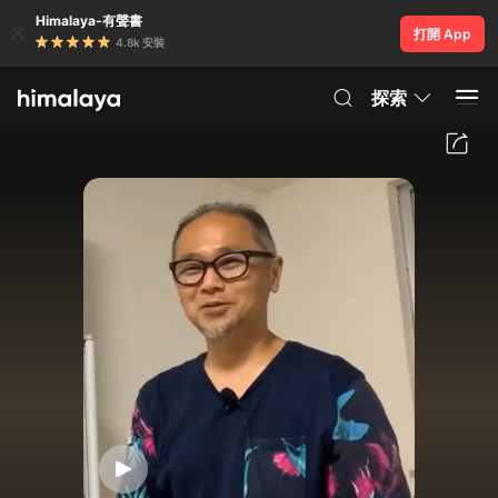
Himalaya-有聲書
打開 App
4.8k 安裝
探索