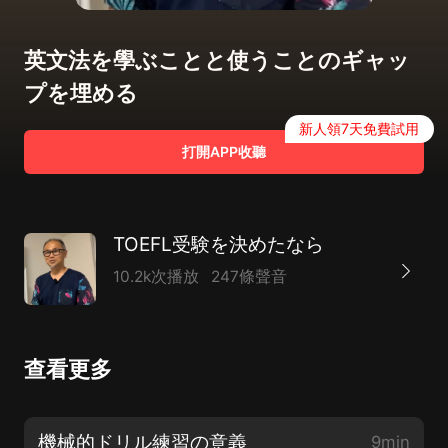
英文法を學ぶことと使うことのギャッ
プを埋める
新人領7天免費試用
打開APP收聽
TOEFL受験を決めたなら
10.2k次播放
247條聲音
查看更多
機械的ドリル練習の意義
9min