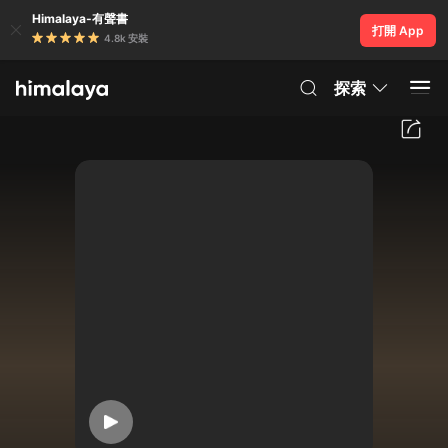
Himalaya-有聲書
打開 App
4.8k 安裝
探索