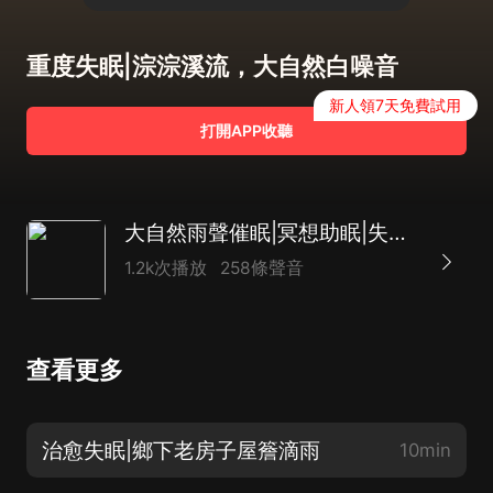
重度失眠|淙淙溪流，大自然白噪音
新人領7天免費試用
打開APP收聽
大自然雨聲催眠|冥想助眠|失眠患者的福音
1.2k次播放
258條聲音
查看更多
治愈失眠|鄉下老房子屋簷滴雨
10min