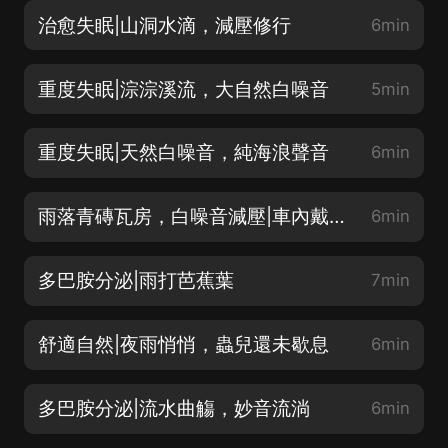
治愈失眠|山洞水滴，減壓修行
6min
重度失眠|淙淙溪流，大自然白噪音
5min
重度失眠|天然白噪音，純海浪聲音
6min
雨落青磚瓦房，白噪音減壓|車內戴耳機效果超讚
6min
多巴胺分泌|雨打芭蕉葉
7min
舒適自然|夜雨悄悄，蟲兒還未歇息
6min
多巴胺分泌|流水曲觴，妙音流淌
6min