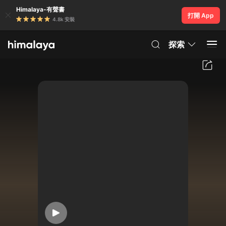
Himalaya-有聲書
打開 App
4.8k 安裝
探索