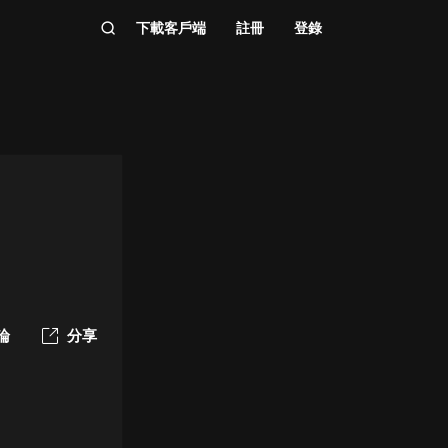
下載客戶端
註冊
登錄
論
分享