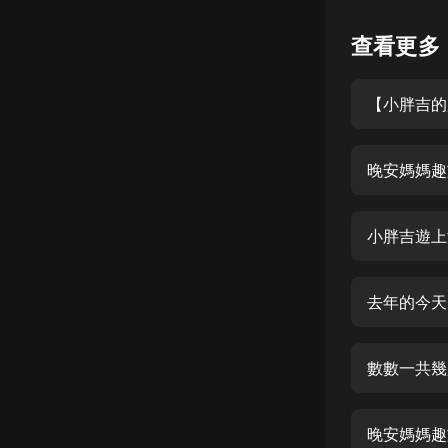
懸疑
查看更多
科幻
【小胖吉的
好書精講
外語
晚安媽媽趣
耽美
認知思維
小胖吉遊上
人文
音樂
去年的今天
粵語
數數一共幾
頭條
娛樂
晚安媽媽趣