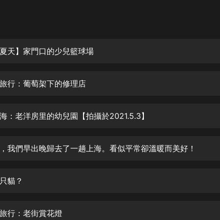
灰姑娘音樂
郭德綱於謙相聲全集
德雲社郭德綱相聲VIP
夏天】家門口的少兒籃球場
安全警長啦咘啦哆·假期篇|新篇章加
更|寶寶巴士故事
旅行：葡萄架下的修理店
寶寶巴士
凡人修仙傳|楊洋主演影視原著|薑廣
濤配音多播版本
海：老洋房里的幼兒園【拍攝於2021.5.3】
光合積木
，我們早出晚歸去了一趟上海。看似平常卻溫暖而美好！
摸金天師【第一季】（紫襟演播）
有聲的紫襟
只貓？
無敵六皇子|爆笑穿越|無敵流皇子|安
燃領銜有聲小說
安燃
旅行：老街賞花燈