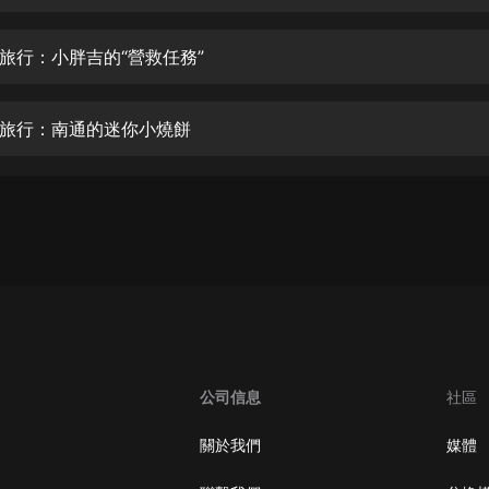
生命科學篇1-2·猴子警長科學探案記|
寶寶巴士科普
寶寶巴士
旅行：小胖吉的“營救任務”
【新民間劇場】我的老千江湖｜ 有聲
的紫襟｜ 魔幻千手
旅行：南通的迷你小燒餅
有聲的紫襟
《夜色鋼琴曲》
夜色鋼琴曲趙海洋
太荒吞天訣丨熱血玄幻丨紫襟領銜有
聲劇
有聲的紫襟
嫡女貴嫁 | 一刀蘇蘇團隊制作 | 古言
宮鬥重生爽文 多人有聲劇
公司信息
社區
一刀蘇蘇
中國大案紀實 | 每日一驚案！真實案
關於我們
媒體
件恐怖刑偵尚文
大舌頭尚文