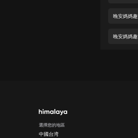
經典名著
人物傳記
晚安媽媽趣
電影
生活
晚安媽媽趣
英語
日語
課程
少兒教育
二次元
教育培訓
IT科技
選擇您的地區
汽車
中國台湾