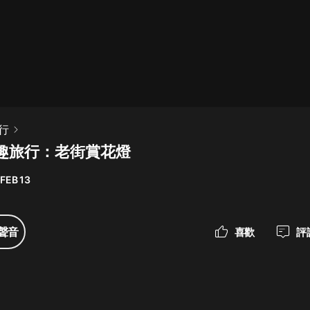
最佳女婿｜都市異能多人有聲劇｜一
種侃侃｜有聲小說
一種侃侃
米小圈上學記:一二三年級 | 暢銷出版
行
物
趣旅行：老街賞花燈
米小圈
FEB 13
破壞者聯盟篇1-4季·猴子警長科學探
案記|寶寶巴士
寶寶巴士
聲音
喜歡
評
大奉打更人丨頭陀淵領銜多人有聲
劇|暢聽全集|王鶴棣、田曦薇主演影
視劇原著|賣報小郎君
頭陀淵講故事
總有這樣的歌只想一個人聽