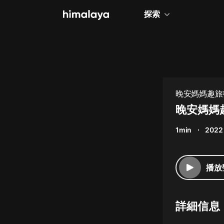
探索
全部
小說
個人成長
晚安媽媽趣旅
相聲評書
晚安媽媽
兒童
1min
2022 
歷史
情感治愈
播放
健康養生
商業財經
詳細信息
廣播劇