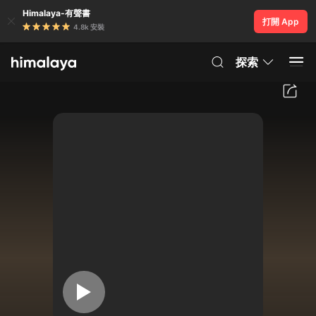
Himalaya-有聲書
打開 App
4.8k 安裝
探索